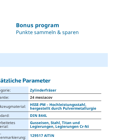
Bonus program
Punkte sammeln & sparen
ätzliche Parameter
egorie
:
Zylinderfräser
antie
:
24 mesiacov
HSSE-PM – Hochleistungsstahl,
kzeugmaterial
:
hergestellt durch Pulvermetallurgie
ndard
:
DIN 844L
rbeitetes
Gusseisen
,
Stahl
,
Titan und
erial
:
Legierungen
,
Legierungen Cr-Ni
-
129517 AlTiN
senmarkierung
: