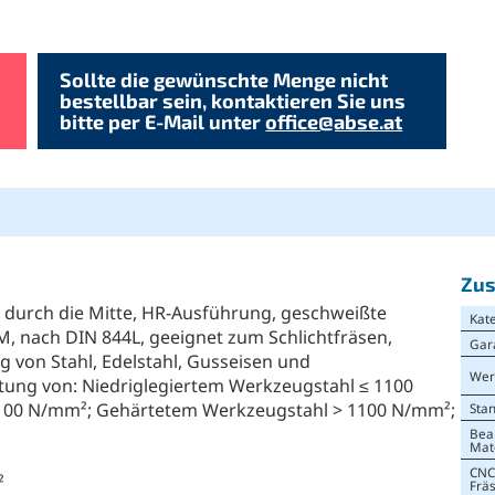
Sollte die gewünschte Menge nicht
bestellbar sein, kontaktieren Sie uns
bitte per E-Mail unter
office@abse.at
Zus
de durch die Mitte, HR-Ausführung, geschweißte
Kat
M, nach DIN 844L, geeignet zum Schlichtfräsen,
Gar
 von Stahl, Edelstahl, Gusseisen und
Wer
itung von: Niedriglegiertem Werkzeugstahl ≤ 1100
100 N/mm²; Gehärtetem Werkzeugstahl > 1100 N/mm²;
Sta
Bea
Mat
CNC
²
Frä