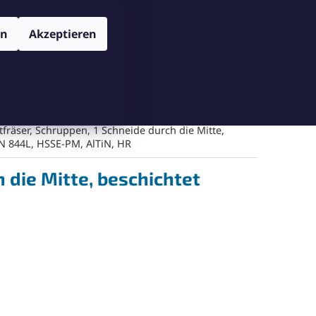
TENSCHUTZBESTIMMUNGEN
VERSAND UND ZAHLUNGSBEDIN
Login
en
Akzeptieren
WARENKORB
Warenkorb leeren
Messgeräte
Schneiden
Bohren
Gegenschneiden
fräser, Schruppen, 1 Schneide durch die Mitte,
IN 844L, HSSE-PM, AlTiN, HR
 die Mitte, beschichtet