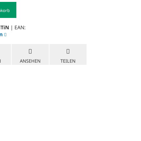
nkorb
lTiN
| EAN:
en
N
ANSEHEN
TEILEN