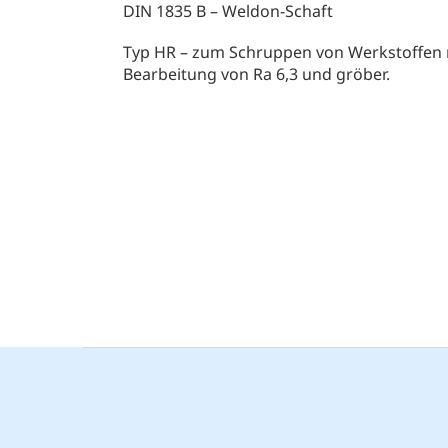
DIN 1835 B – Weldon-Schaft
Typ HR – zum Schruppen von Werkstoffen mit
Bearbeitung von Ra 6,3 und gröber.
F
u
ß
z
e