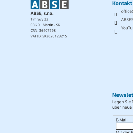
Kontakt
i
office
l
ABSE, s.r.o.
e
ABSE
Timravy 23
036 01 Martin - SK
YouTu
CRN: 36407798
VAT ID: SK2020123215
Newslet
Legen Sie 
über neue
E-Mail
Mit der 