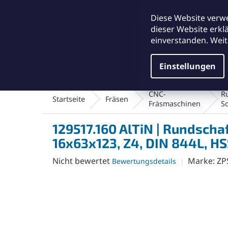
Zum
office@abse.at
Inhalt
Diese Website verw
springen
dieser Website erkl
einverstanden. Weit
Einstellungen
Schleifmittel & Polieren
Reinigungsmateriali
CNC-
R
Startseite
Fräsen
Fräsmaschinen
Sc
129517.160 AlTiN | Rundscha
16x63x123, Z4, DIN 844L, HS
Die
Nicht bewertet
Marke:
ZP
Bewertungsdetails
durchschnittliche
Produktbewertung
ist
0,0
von
5