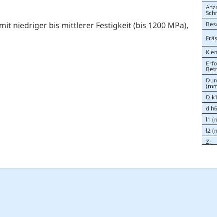
Anz
Sch
 niedriger bis mittlerer Festigkeit (bis 1200 MPa),
Bes
Frä
Kle
Erfo
Bet
Dur
(mm
D k
d h
l1 
l2 
Z
: