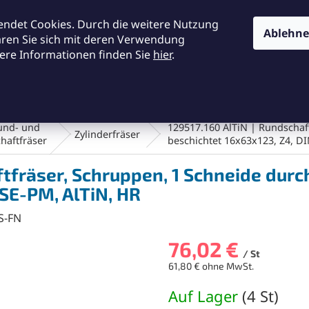
KONTAKTE
ALLGEMEINE GESCHÄFTSBEDINGUNGEN
DA
endet Cookies. Durch die weitere Nutzung
Ablehn
ären Sie sich mit deren Verwendung
ere Informationen finden Sie
hier
.
SUCHEN
en und Bürsten
Werkstatt und Werkzeuge
Fräsen
und- und
129517.160 AlTiN | Rundschaft
Zylinderfräser
haftfräser
beschichtet 16x63x123, Z4, D
ftfräser, Schruppen, 1 Schneide durch
SE-PM, AlTiN, HR
S-FN
76,02 €
/ St
61,80 € ohne MwSt.
Verkaufspreis:
Auf Lager
(
4 St
)