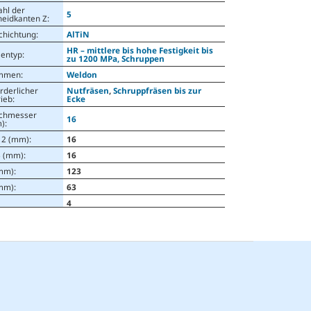
ahl der
5
neidkanten Z
:
chichtung
:
AlTiN
HR – mittlere bis hohe Festigkeit bis
sentyp
:
zu 1200 MPa, Schruppen
mmen
:
Weldon
rderlicher
Nutfräsen
,
Schruppfräsen bis zur
rieb
:
Ecke
chmesser
16
)
:
12 (mm)
:
16
6 (mm)
:
16
(mm)
:
123
(mm)
:
63
4