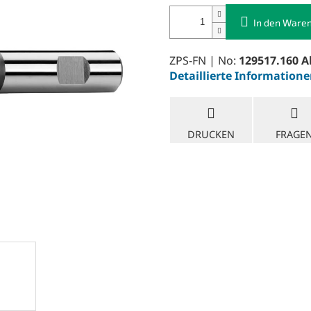
In den Ware
ZPS-FN | No:
129517.160 A
Detaillierte Information
DRUCKEN
FRAGE