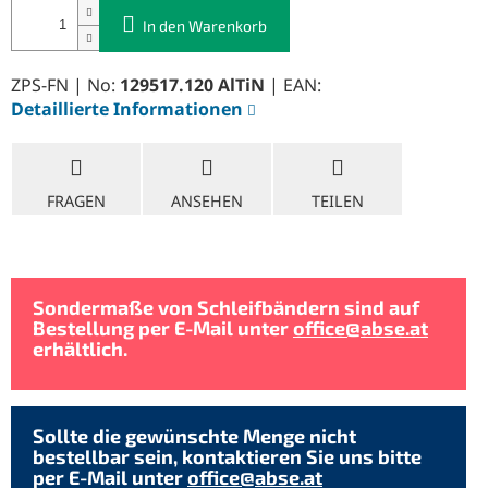
In den Warenkorb
ZPS-FN | No:
129517.120 AlTiN
| EAN:
Detaillierte Informationen
FRAGEN
ANSEHEN
TEILEN
Sondermaße von Schleifbändern sind auf
Bestellung per E-Mail unter
office@abse.at
erhältlich.
Sollte die gewünschte Menge nicht
bestellbar sein, kontaktieren Sie uns bitte
per E-Mail unter
office@abse.at