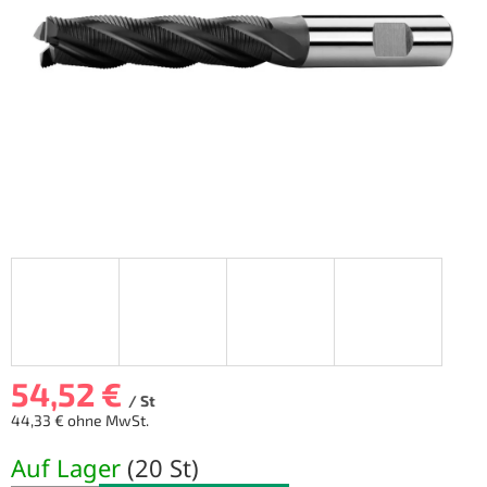
Sternen.
54,52 €
/ St
44,33 € ohne MwSt.
Verkaufspreis:
Auf Lager
(
20 St
)