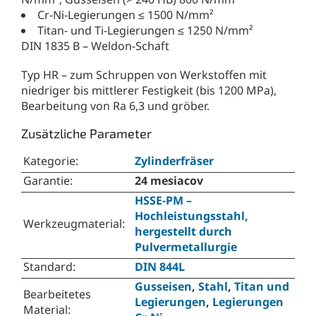
Cr-Ni-Legierungen ≤ 1500 N/mm²
Titan- und Ti-Legierungen ≤ 1250 N/mm²
DIN 1835 B – Weldon-Schaft
Typ HR – zum Schruppen von Werkstoffen mit
niedriger bis mittlerer Festigkeit (bis 1200 MPa),
Bearbeitung von Ra 6,3 und gröber.
Zusätzliche Parameter
Kategorie
:
Zylinderfräser
Garantie
:
24 mesiacov
HSSE-PM –
Hochleistungsstahl,
Werkzeugmaterial
:
hergestellt durch
Pulvermetallurgie
Standard
:
DIN 844L
Gusseisen
,
Stahl
,
Titan und
Bearbeitetes
Legierungen
,
Legierungen
Material
: