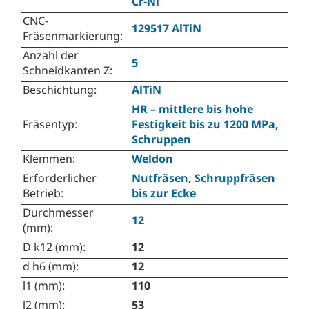
Cr-Ni
CNC-
129517 AlTiN
Fräsenmarkierung
:
Anzahl der
5
Schneidkanten Z
:
Beschichtung
:
AlTiN
HR – mittlere bis hohe
Fräsentyp
:
Festigkeit bis zu 1200 MPa,
Schruppen
Klemmen
:
Weldon
Erforderlicher
Nutfräsen
,
Schruppfräsen
Betrieb
:
bis zur Ecke
Durchmesser
12
(mm)
:
D k12 (mm)
:
12
d h6 (mm)
:
12
l1 (mm)
:
110
l2 (mm)
:
53