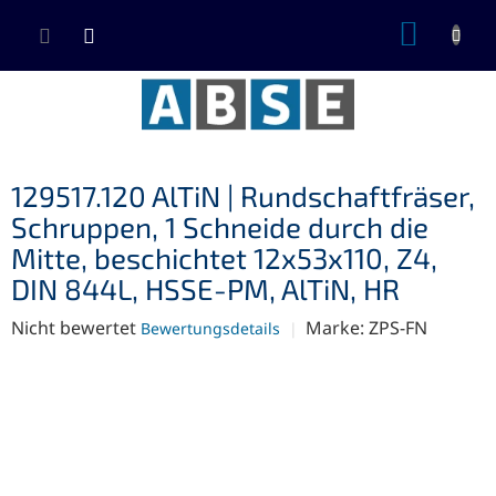
Zum
WARE
Inhalt
springen
129517.120 AlTiN | Rundschaftfräser,
Schruppen, 1 Schneide durch die
Mitte, beschichtet 12x53x110, Z4,
DIN 844L, HSSE-PM, AlTiN, HR
Die
Nicht bewertet
Marke:
ZPS-FN
Bewertungsdetails
durchschnittliche
Produktbewertung
ist
0,0
von
5