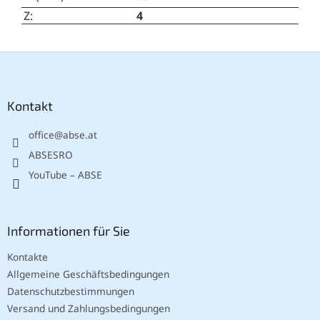
Z
:
4
F
u
ß
z
Kontakt
e
office
@
abse.at
i
l
ABSESRO
e
YouTube – ABSE
Informationen für Sie
Kontakte
Allgemeine Geschäftsbedingungen
Datenschutzbestimmungen
Versand und Zahlungsbedingungen