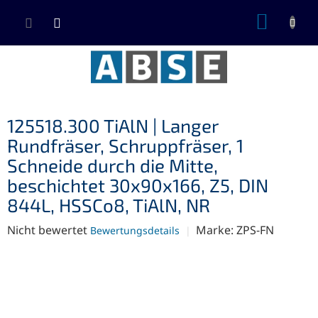
Zum
WARE
Inhalt
springen
125518.300 TiAlN | Langer
Rundfräser, Schruppfräser, 1
Schneide durch die Mitte,
beschichtet 30x90x166, Z5, DIN
844L, HSSCo8, TiAlN, NR
Die
Nicht bewertet
Marke:
ZPS-FN
Bewertungsdetails
durchschnittliche
Produktbewertung
ist
0,0
von