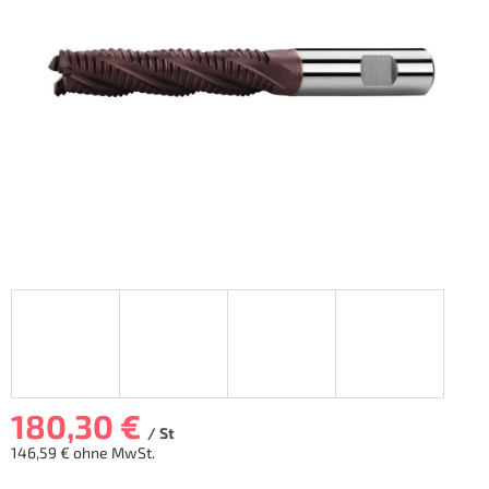
5
Sternen.
180,30 €
/ St
146,59 € ohne MwSt.
Verkaufspreis: