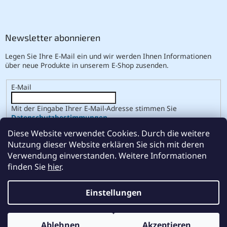
Newsletter abonnieren
Legen Sie Ihre E-Mail ein und wir werden Ihnen Informationen
über neue Produkte in unserem E-Shop zusenden.
E-Mail
Mit der Eingabe Ihrer E-Mail-Adresse stimmen Sie
Datenschutzbestimmungen
.
Diese Website verwendet Cookies. Durch die weitere
ANMELDEN
Nutzung dieser Website erklären Sie sich mit deren
Verwendung einverstanden. Weitere Informationen
finden Sie
hier
.
Erstellt von Shoptet
Einstellungen
Copyright 2026
ABSE
. Alle Rechte vorbehalten.
Cookie-
Ablehnen
Akzeptieren
Einstellungen ändern