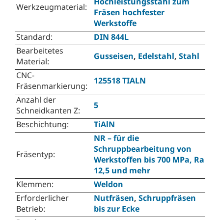
Hochleistungsstahl zum
Werkzeugmaterial
:
Fräsen hochfester
Werkstoffe
Standard
:
DIN 844L
Bearbeitetes
Gusseisen
,
Edelstahl
,
Stahl
Material
:
CNC-
125518 TIALN
Fräsenmarkierung
:
Anzahl der
5
Schneidkanten Z
:
Beschichtung
:
TiAlN
NR – für die
Schruppbearbeitung von
Fräsentyp
:
Werkstoffen bis 700 MPa, Ra
12,5 und mehr
Klemmen
:
Weldon
Erforderlicher
Nutfräsen
,
Schruppfräsen
Betrieb
:
bis zur Ecke