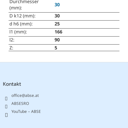
Durchmesser
30
(mm)
:
D k12 (mm)
:
30
d h6 (mm)
:
25
l1 (mm)
:
166
l2
:
90
Z
:
5
F
u
ß
z
Kontakt
e
office
@
abse.at
i
l
ABSESRO
e
YouTube – ABSE