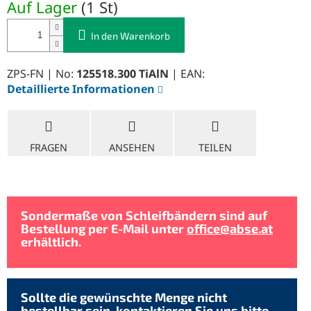
Auf Lager
(
1 St
)
In den Warenkorb
ZPS-FN | No:
125518.300 TiAlN
| EAN:
Detaillierte Informationen
FRAGEN
ANSEHEN
TEILEN
Sondermaße von Schleifbändern sind auf
Bestellung per E-Mail unter
office@abse.at
erhältlich.
Sollte die gewünschte Menge nicht
bestellbar sein, kontaktieren Sie uns bitte