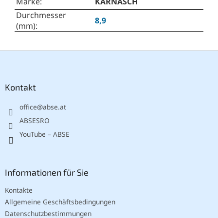
Marke
:
KARNASCH
Durchmesser
8,9
(mm)
:
F
u
ß
z
Kontakt
e
office
@
abse.at
i
l
ABSESRO
e
YouTube – ABSE
Informationen für Sie
Kontakte
Allgemeine Geschäftsbedingungen
Datenschutzbestimmungen