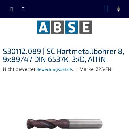
Zum
WARE
Inhalt
springen
S30112.089 | SC Hartmetallbohrer 8,
9x89/47 DIN 6537K, 3xD, AlTiN
Die
Nicht bewertet
Marke:
ZPS-FN
Bewertungsdetails
durchschnittliche
Produktbewertung
ist
0,0
von
5
Sternen.