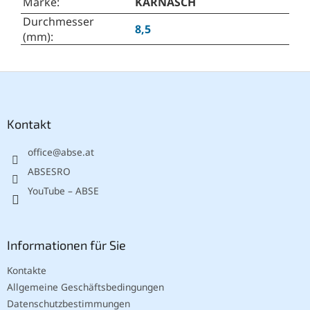
Marke
:
KARNASCH
Durchmesser
8,5
(mm)
:
F
u
ß
z
Kontakt
e
office
@
abse.at
i
l
ABSESRO
e
YouTube – ABSE
Informationen für Sie
Kontakte
Allgemeine Geschäftsbedingungen
Datenschutzbestimmungen