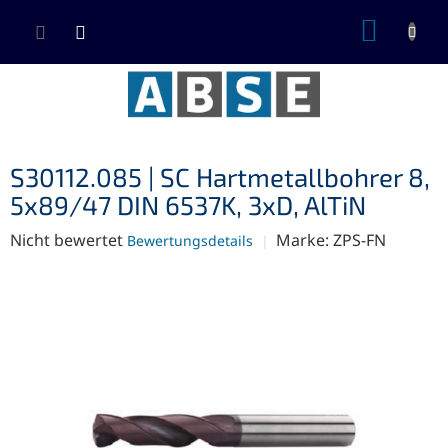
Zum
WARE
Inhalt
springen
S30112.085 | SC Hartmetallbohrer 8,
5x89/47 DIN 6537K, 3xD, AlTiN
Die
Nicht bewertet
Marke:
ZPS-FN
Bewertungsdetails
durchschnittliche
Produktbewertung
ist
0,0
von
5
Sternen.