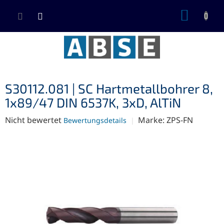
Zum
WARE
Inhalt
springen
S30112.081 | SC Hartmetallbohrer 8,
1x89/47 DIN 6537K, 3xD, AlTiN
Die
Nicht bewertet
Marke:
ZPS-FN
Bewertungsdetails
durchschnittliche
Produktbewertung
ist
0,0
von
5
Sternen.