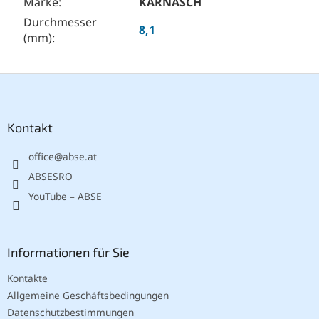
Marke
:
KARNASCH
Durchmesser
8,1
(mm)
:
F
u
ß
z
Kontakt
e
office
@
abse.at
i
l
ABSESRO
e
YouTube – ABSE
Informationen für Sie
Kontakte
Allgemeine Geschäftsbedingungen
Datenschutzbestimmungen