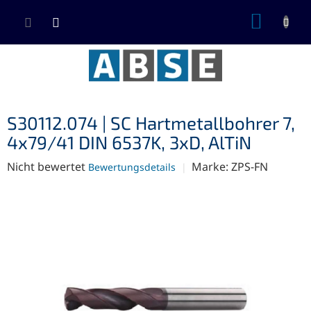
Zum
WARE
Inhalt
springen
S30112.074 | SC Hartmetallbohrer 7,
4x79/41 DIN 6537K, 3xD, AlTiN
Die
Nicht bewertet
Marke:
ZPS-FN
Bewertungsdetails
durchschnittliche
Produktbewertung
ist
0,0
von
5
Sternen.