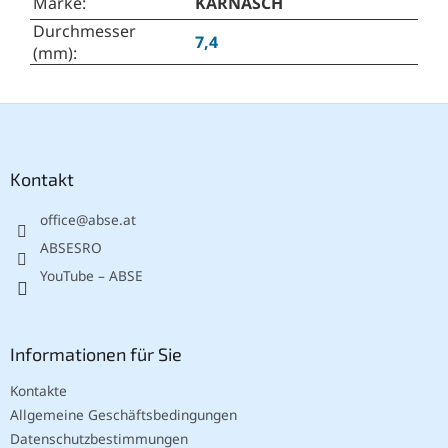
Marke
:
KARNASCH
Durchmesser
7,4
(mm)
:
F
u
ß
z
Kontakt
e
office
@
abse.at
i
l
ABSESRO
e
YouTube – ABSE
Informationen für Sie
Kontakte
Allgemeine Geschäftsbedingungen
Datenschutzbestimmungen