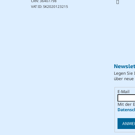
CRN: 36407798
VAT ID: SK2020123215
Newslet
Legen Sie 
über neue
E-Mail
Mit der 
Datensc
ANME