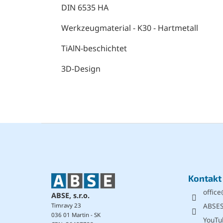
DIN 6535 HA
Werkzeugmaterial - K30 - Hartmetall
TiAlN-beschichtet
3D-Design
F
u
ß
z
e
Kontakt
i
office
l
ABSE, s.r.o.
e
ABSE
Timravy 23
036 01 Martin - SK
YouTu