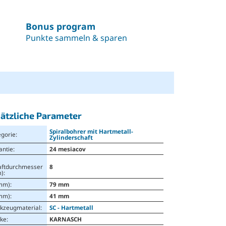
Bonus program
Punkte sammeln & sparen
ätzliche Parameter
Spiralbohrer mit Hartmetall-
egorie
:
Zylinderschaft
antie
:
24 mesiacov
aftdurchmesser
8
)
:
(mm)
:
79 mm
(mm)
:
41 mm
kzeugmaterial
:
SC - Hartmetall
ke
:
KARNASCH