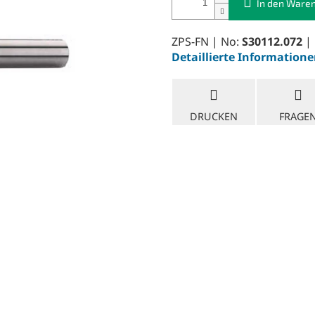
In den Ware
ZPS-FN | No:
S30112.072
| 
Detaillierte Information
DRUCKEN
FRAGE