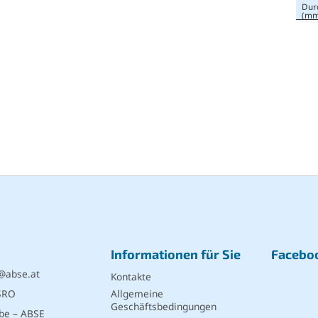
Dur
(mm
Informationen für Sie
Facebo
@
abse.at
Kontakte
SRO
Allgemeine
Geschäftsbedingungen
be – ABSE