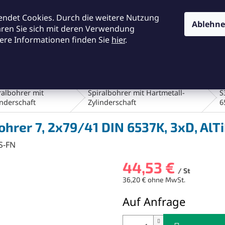
KONTAKTE
ALLGEMEINE GESCHÄFTSBEDINGUNGEN
DA
endet Cookies. Durch die weitere Nutzung
Ablehn
ären Sie sich mit deren Verwendung
ere Informationen finden Sie
hier
.
SUCHEN
en und Bürsten
Werkstatt und Werkzeuge
Fräsen
ralbohrer mit
Spiralbohrer mit Hartmetall-
S
inderschaft
Zylinderschaft
6
ohrer 7, 2x79/41 DIN 6537K, 3xD, AlT
S-FN
44,53 €
/ St
36,20 € ohne MwSt.
Verkaufspreis:
Auf Anfrage