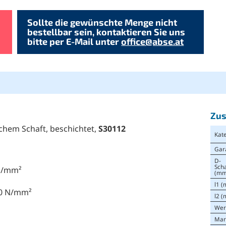
Sollte die gewünschte Menge nicht
bestellbar sein, kontaktieren Sie uns
bitte per E-Mail unter
office@abse.at
Zus
schem Schaft, beschichtet,
S30112
Kat
Gar
D-
Sch
 N/mm²
(mm
l1 
00 N/mm²
l2 
Wer
Mar