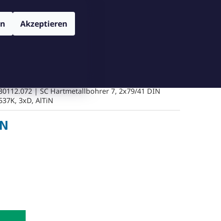
TENSCHUTZBESTIMMUNGEN
VERSAND UND ZAHLUNGSBEDIN
Login
en
Akzeptieren
WARENKORB
Warenkorb leeren
Messgeräte
Schneiden
Bohren
Gegenschneiden
30112.072 | SC Hartmetallbohrer 7, 2x79/41 DIN
537K, 3xD, AlTiN
iN