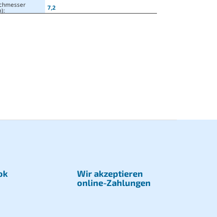
chmesser
7,2
)
:
ok
Wir akzeptieren
online-Zahlungen