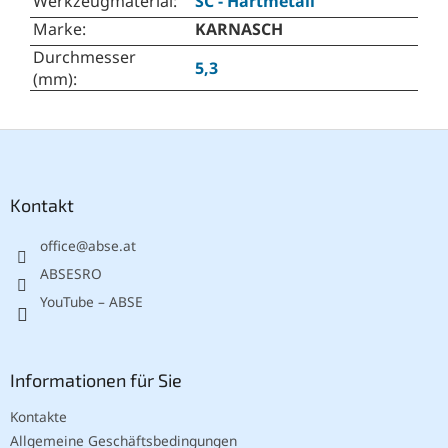
Werkzeugmaterial
:
SC - Hartmetall
Marke
:
KARNASCH
Durchmesser
5,3
(mm)
:
F
u
ß
z
Kontakt
e
office
@
abse.at
i
l
ABSESRO
e
YouTube – ABSE
Informationen für Sie
Kontakte
Allgemeine Geschäftsbedingungen