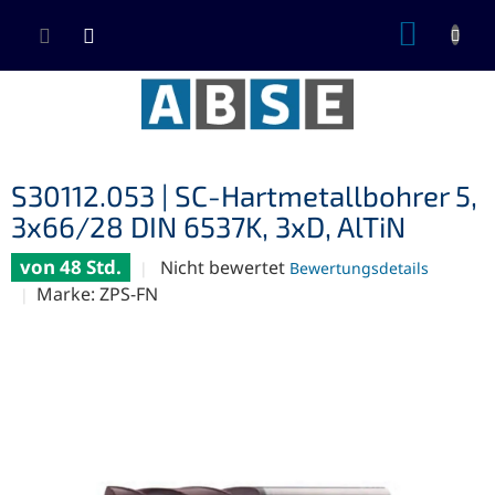
Zum
WARE
Inhalt
springen
S30112.053 | SC-Hartmetallbohrer 5,
3x66/28 DIN 6537K, 3xD, AlTiN
von 48 Std.
Die
Nicht bewertet
Bewertungsdetails
durchschnittliche
Marke:
ZPS-FN
Produktbewertung
ist
0,0
von
5
Sternen.