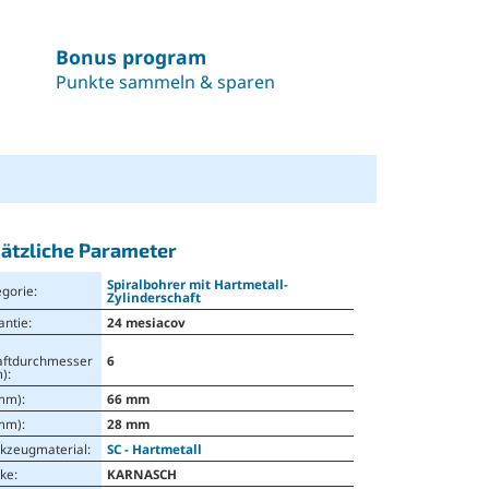
Bonus program
Punkte sammeln & sparen
ätzliche Parameter
Spiralbohrer mit Hartmetall-
egorie
:
Zylinderschaft
antie
:
24 mesiacov
aftdurchmesser
6
)
:
(mm)
:
66 mm
(mm)
:
28 mm
kzeugmaterial
:
SC - Hartmetall
ke
:
KARNASCH