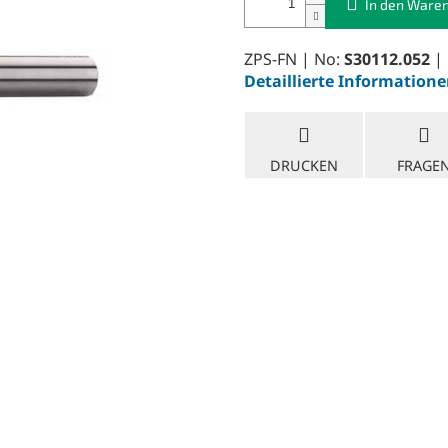
In den Ware
ZPS-FN | No:
S30112.052
| 
Detaillierte Information
DRUCKEN
FRAGE