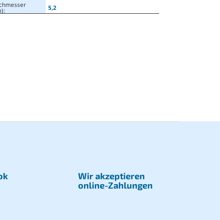
chmesser
5,2
)
:
ok
Wir akzeptieren
online-Zahlungen