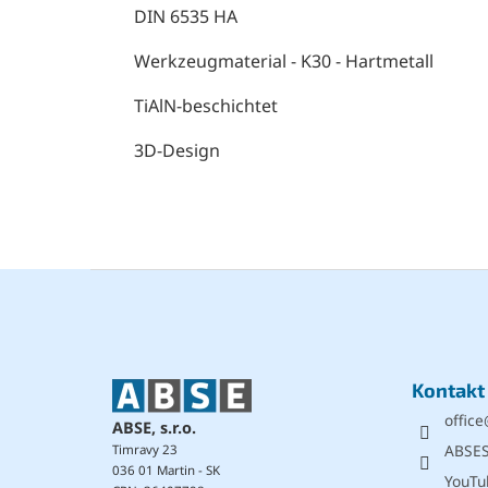
DIN 6535 HA
Werkzeugmaterial - K30 - Hartmetall
TiAlN-beschichtet
3D-Design
F
u
ß
z
e
Kontakt
i
office
l
ABSE, s.r.o.
e
ABSE
Timravy 23
036 01 Martin - SK
YouTu