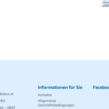
Dur
(mm
Informationen für Sie
Facebo
@
abse.at
Kontakte
SRO
Allgemeine
Geschäftsbedingungen
be – ABSE