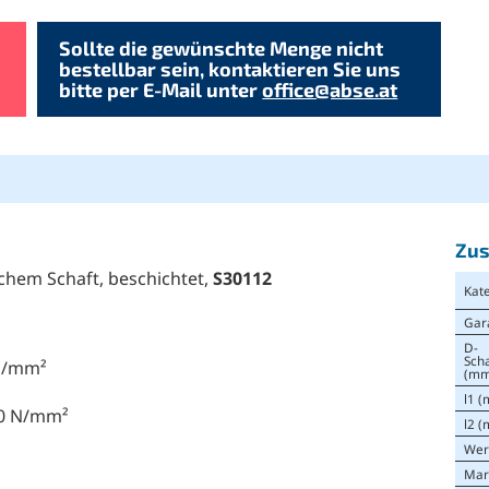
Sollte die gewünschte Menge nicht
bestellbar sein, kontaktieren Sie uns
bitte per E-Mail unter
office@abse.at
Zus
schem Schaft, beschichtet,
S30112
Kat
Gar
D-
Sch
 N/mm²
(mm
l1 
00 N/mm²
l2 
Wer
Mar