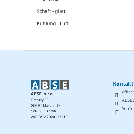
Schaft - glatt
Kühlung - Luft
F
u
ß
z
e
Kontakt
i
office
l
ABSE, s.r.o.
e
ABSE
Timravy 23
036 01 Martin - SK
YouTu
CRN: 36407798
VAT ID: SK2020123215