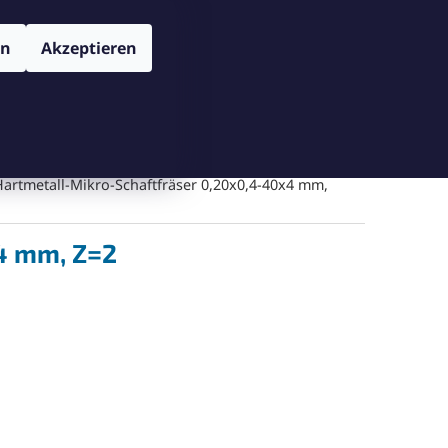
TENSCHUTZBESTIMMUNGEN
VERSAND UND ZAHLUNGSBEDIN
Login
en
Akzeptieren
WARENKORB
Warenkorb leeren
Messgeräte
Schneiden
Bohren
Gegenschneiden
artmetall-Mikro-Schaftfräser 0,20x0,4-40x4 mm,
4 mm, Z=2