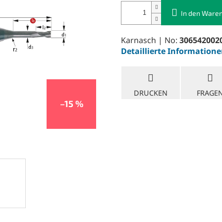
In den Ware
Karnasch | No:
306542002
Detaillierte Information
DRUCKEN
FRAGE
–15 %