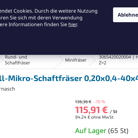
KONTAKTE
ALLGEMEINE GESCHÄFTSBEDINGUNGEN
DA
endet Cookies. Durch die weitere Nutzung
Ablehn
ären Sie sich mit deren Verwendung
ere Informationen finden Sie
hier
.
SUCHEN
en und Bürsten
Werkstatt und Werkzeuge
Fräsen
Rund- und
3065420020004 | H
Minifräser
Schaftfräser
Z=2
l-Mikro-Schaftfräser 0,20x0,4-40x
rnasch
136,36 €
–15 %
115,91 €
/ St
94,24 € ohne MwSt.
Verkaufspreis:
Auf Lager
(
65 St
)