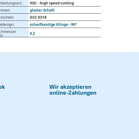
rbeitungsart.
:
HSC - high speed cutting
mmen
:
glatter Schaft
chichtet
:
DCC 0318
ntdesign
:
scharfkantige Klinge - 90°
chmesser
0,2
)
:
ok
Wir akzeptieren
online-Zahlungen