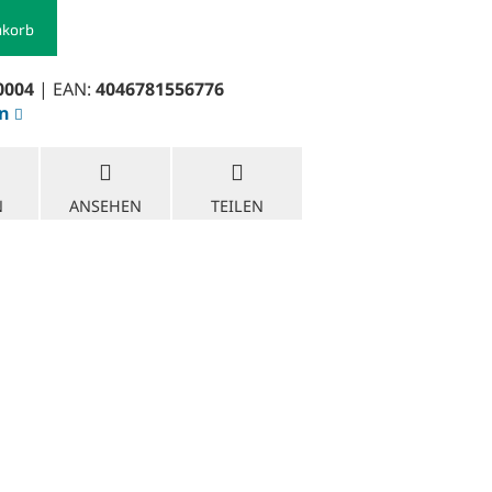
nkorb
0004
| EAN:
4046781556776
en
N
ANSEHEN
TEILEN