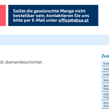
Sollte die gewünschte Menge nicht
bestellbar sein, kontaktieren Sie uns
bitte per E-Mail unter
office@abse.at
Zus
xD, diamantbeschichtet
Kat
Gew
EA
Wer
Bea
Mat
CNC
Frä
Anz
Sch