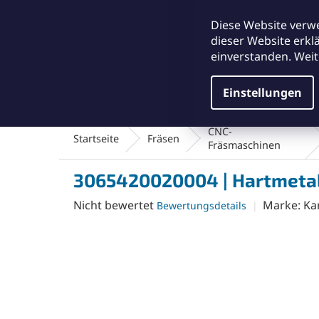
Zum
office@abse.at
Inhalt
Diese Website verw
springen
dieser Website erkl
einverstanden. Weit
Einstellungen
Schleifmittel & Polieren
Reinigungsmateriali
CNC-
Startseite
Fräsen
Fräsmaschinen
3065420020004 | Hartmetal
Die
Nicht bewertet
Marke:
Ka
Bewertungsdetails
durchschnittliche
Produktbewertung
ist
0,0
von
5
Sternen.