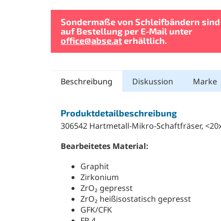
Sondermaße von Schleifbändern sind
auf Bestellung per E-Mail unter
office@abse.at
erhältlich.
Beschreibung
Diskussion
Marke
Produktdetailbeschreibung
306542 Hartmetall-Mikro-Schaftfräser, <20
Bearbeitetes Material:
Graphit
Zirkonium
ZrO₂ gepresst
ZrO₂ heißisostatisch gepresst
GFK/CFK
FR 4