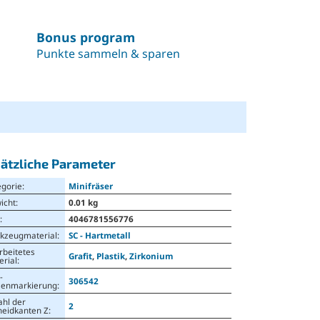
Bonus program
Punkte sammeln & sparen
ätzliche Parameter
egorie
:
Minifräser
icht
:
0.01 kg
N
:
4046781556776
kzeugmaterial
:
SC - Hartmetall
rbeitetes
Grafit
,
Plastik
,
Zirkonium
erial
:
-
306542
senmarkierung
:
ahl der
2
neidkanten Z
: