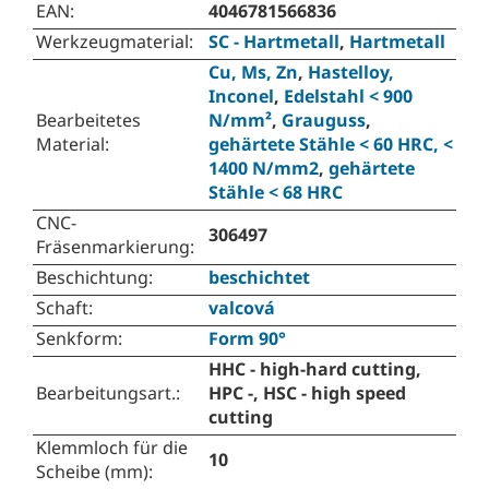
EAN
:
4046781566836
Werkzeugmaterial
:
SC - Hartmetall
,
Hartmetall
Cu, Ms, Zn
,
Hastelloy,
Inconel
,
Edelstahl < 900
Bearbeitetes
N/mm²
,
Grauguss
,
Material
:
gehärtete Stähle < 60 HRC, <
1400 N/mm2
,
gehärtete
Stähle < 68 HRC
CNC-
306497
Fräsenmarkierung
:
Beschichtung
:
beschichtet
Schaft
:
valcová
Senkform
:
Form 90°
HHC - high-hard cutting,
Bearbeitungsart.
:
HPC -, HSC - high speed
cutting
Klemmloch für die
10
Scheibe (mm)
: