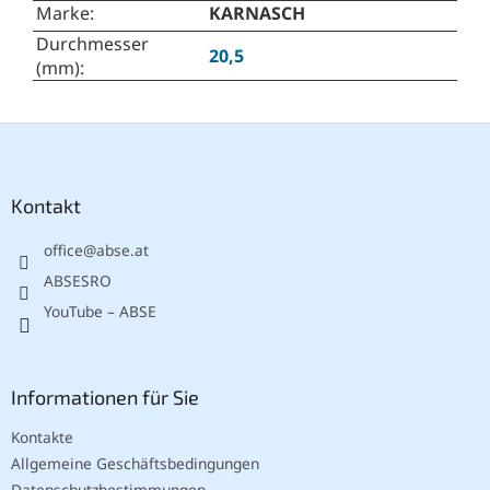
Marke
:
KARNASCH
Durchmesser
20,5
(mm)
:
F
u
ß
z
Kontakt
e
office
@
abse.at
i
l
ABSESRO
e
YouTube – ABSE
Informationen für Sie
Kontakte
Allgemeine Geschäftsbedingungen
Datenschutzbestimmungen