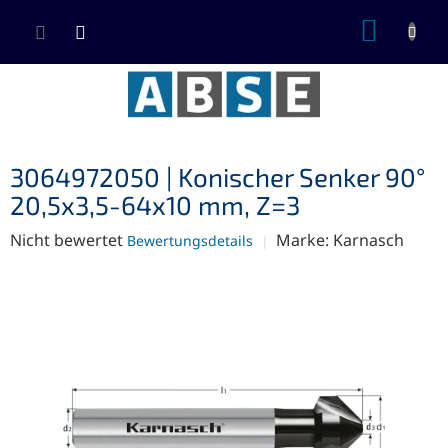
Zum
WARE
Inhalt
springen
3064972050 | Konischer Senker 90°
20,5x3,5-64x10 mm, Z=3
Die
Nicht bewertet
Marke:
Karnasch
Bewertungsdetails
durchschnittliche
Produktbewertung
ist
0,0
von
5
Sternen.