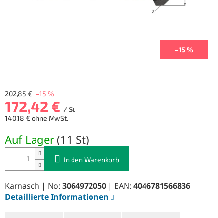
–15 %
202,85 €
–15 %
172,42 €
/ St
140,18 € ohne MwSt.
Verkaufspreis:
Auf Lager
(
11 St
)
In den Warenkorb
Karnasch | No:
3064972050
| EAN:
4046781566836
Detaillierte Informationen