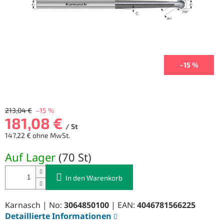
–15 %
213,04 €
–15 %
181,08 €
/ St
147,22 € ohne MwSt.
Verkaufspreis:
Auf Lager
(
70 St
)
In den Warenkorb
Karnasch | No:
3064850100
| EAN:
4046781566225
Detaillierte Informationen