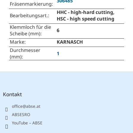
306485
Fräsenmarkierung
:
HHC - high-hard cutting,
Bearbeitungsart.
:
HSC - high speed cutting
Klemmloch für die
6
Scheibe (mm)
:
Marke
:
KARNASCH
Durchmesser
1
(mm)
:
F
u
ß
z
Kontakt
e
office
@
abse.at
i
l
ABSESRO
e
YouTube – ABSE