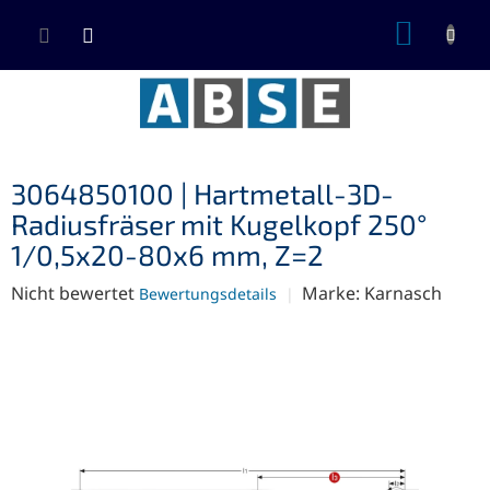
Zum
WARE
Inhalt
springen
3064850100 | Hartmetall-3D-
Radiusfräser mit Kugelkopf 250°
1/0,5x20-80x6 mm, Z=2
Die
Nicht bewertet
Marke:
Karnasch
Bewertungsdetails
durchschnittliche
Produktbewertung
ist
0,0
von
5
Sternen.