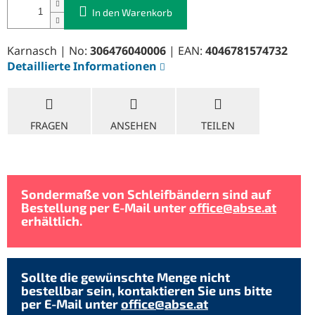
In den Warenkorb
Karnasch | No:
306476040006
| EAN:
4046781574732
Detaillierte Informationen
FRAGEN
ANSEHEN
TEILEN
Sondermaße von Schleifbändern sind auf
Bestellung per E-Mail unter
office@abse.at
erhältlich.
Sollte die gewünschte Menge nicht
bestellbar sein, kontaktieren Sie uns bitte
per E-Mail unter
office@abse.at