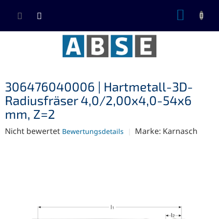
Zum
WARE
Inhalt
springen
306476040006 | Hartmetall-3D-
Radiusfräser 4,0/2,00x4,0-54x6
mm, Z=2
Die
Nicht bewertet
Marke:
Karnasch
Bewertungsdetails
durchschnittliche
Produktbewertung
ist
0,0
von
5
Sternen.