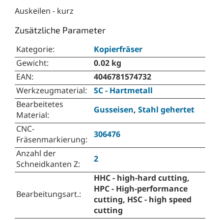
Auskeilen - kurz
Zusätzliche Parameter
Kategorie
:
Kopierfräser
Gewicht
:
0.02 kg
EAN
:
4046781574732
Werkzeugmaterial
:
SC - Hartmetall
Bearbeitetes
Gusseisen
,
Stahl gehertet
Material
:
CNC-
306476
Fräsenmarkierung
:
Anzahl der
2
Schneidkanten Z
:
HHC - high-hard cutting,
HPC - High-performance
Bearbeitungsart.
:
cutting, HSC - high speed
cutting