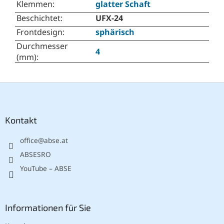
Klemmen
:
glatter Schaft
Beschichtet
:
UFX-24
Frontdesign
:
sphärisch
Durchmesser
4
(mm)
:
F
u
ß
z
Kontakt
e
office
@
abse.at
i
l
ABSESRO
e
YouTube – ABSE
Informationen für Sie