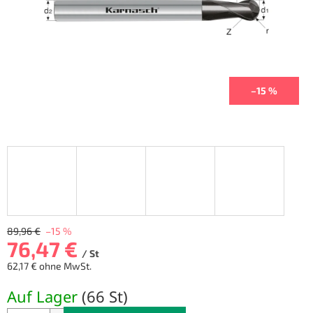
–15 %
89,96 €
–15 %
76,47 €
/ St
62,17 € ohne MwSt.
Verkaufspreis:
Auf Lager
(
66 St
)