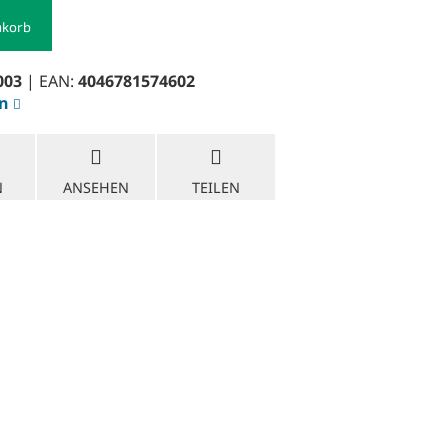
nkorb
003
| EAN:
4046781574602
en
N
ANSEHEN
TEILEN