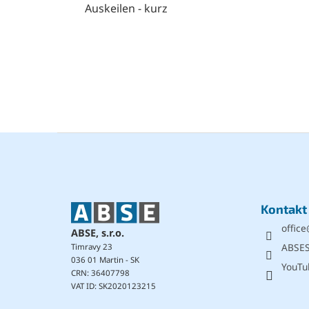
Auskeilen - kurz
F
u
ß
z
e
Kontakt
i
office
l
ABSE, s.r.o.
e
ABSE
Timravy 23
036 01 Martin - SK
YouTu
CRN: 36407798
VAT ID: SK2020123215