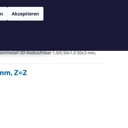
TENSCHUTZBESTIMMUNGEN
VERSAND UND ZAHLUNGSBEDIN
Login
en
Akzeptieren
WARENKORB
Warenkorb leeren
Messgeräte
Schneiden
Bohren
Gegenschneiden
artmetall-3D-Radiusfräser 1,0/0,50x1,0-50x3 mm,
 mm, Z=2