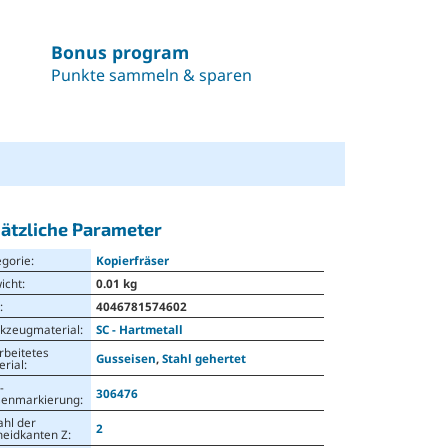
Bonus program
Punkte sammeln & sparen
ätzliche Parameter
egorie
:
Kopierfräser
icht
:
0.01 kg
N
:
4046781574602
kzeugmaterial
:
SC - Hartmetall
rbeitetes
Gusseisen
,
Stahl gehertet
erial
:
-
306476
senmarkierung
:
ahl der
2
neidkanten Z
: