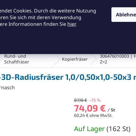
KONTAKTE
ALLGEMEINE GESCHÄFTSBEDINGUNGEN
DA
endet Cookies. Durch die weitere Nutzung
Ablehn
ären Sie sich mit deren Verwendung
ere Informationen finden Sie
hier
.
SUCHEN
en und Bürsten
Werkstatt und Werkzeuge
Fräsen
Rund- und
306476010003 | H
Kopierfräser
Schaftfräser
Z=2
3D-Radiusfräser 1,0/0,50x1,0-50x3
rnasch
87,16 €
–15 %
74,09 €
/ St
60,24 € ohne MwSt.
Verkaufspreis:
Auf Lager
(
162 St
)