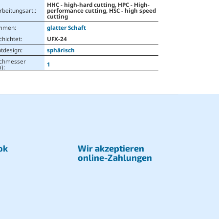
HHC - high-hard cutting, HPC - High-
rbeitungsart.
:
performance cutting, HSC - high speed
cutting
mmen
:
glatter Schaft
chichtet
:
UFX-24
ntdesign
:
sphärisch
chmesser
1
)
:
ok
Wir akzeptieren
online-Zahlungen