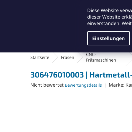
Zum
office@abse.at
Inhalt
Diese Website verw
springen
dieser Website erkl
einverstanden. Weit
Einstellungen
Schleifmittel & Polieren
Reinigungsmateriali
CNC-
Startseite
Fräsen
Fräsmaschinen
306476010003 | Hartmetall-
Die
Nicht bewertet
Marke:
Ka
Bewertungsdetails
durchschnittliche
Produktbewertung
ist
0,0
von
5
Sternen.