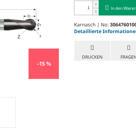
In den Ware
Karnasch | No:
306476010
Detaillierte Information
DRUCKEN
FRAGE
–15 %