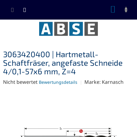
Zum
WARE
Inhalt
springen
3063420400 | Hartmetall-
Schaftfräser, angefaste Schneide
4/0,1-57x6 mm, Z=4
Die
Nicht bewertet
Marke:
Karnasch
Bewertungsdetails
durchschnittliche
Produktbewertung
ist
0,0
von
5
Sternen.