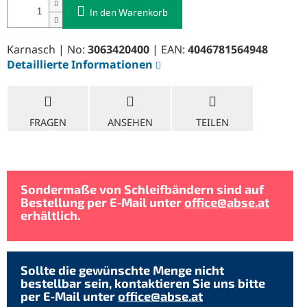
In den Warenkorb
Karnasch | No:
3063420400
| EAN:
4046781564948
Detaillierte Informationen
FRAGEN
ANSEHEN
TEILEN
Sondermaße von Schleifbändern sind auf
Bestellung per E-Mail unter
office@abse.at
erhältlich.
Sollte die gewünschte Menge nicht
bestellbar sein, kontaktieren Sie uns bitte
per E-Mail unter
office@abse.at