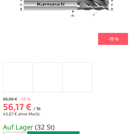
–15 %
66,08 €
–15 %
56,17 €
/ St
45,67 € ohne MwSt.
Verkaufspreis:
Auf Lager
(
32 St
)