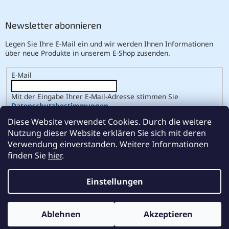
Newsletter abonnieren
Legen Sie Ihre E-Mail ein und wir werden Ihnen Informationen
über neue Produkte in unserem E-Shop zusenden.
E-Mail
Mit der Eingabe Ihrer E-Mail-Adresse stimmen Sie
Datenschutzbestimmungen
.
Diese Website verwendet Cookies. Durch die weitere
ANMELDEN
Nutzung dieser Website erklären Sie sich mit deren
Verwendung einverstanden. Weitere Informationen
finden Sie
hier
.
Erstellt von Shoptet
Einstellungen
Copyright 2026
ABSE
. Alle Rechte vorbehalten.
Cookie-
Ablehnen
Akzeptieren
Einstellungen ändern