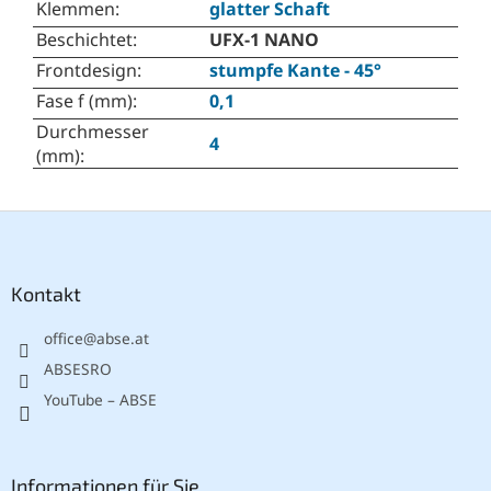
Klemmen
:
glatter Schaft
Beschichtet
:
UFX-1 NANO
Frontdesign
:
stumpfe Kante - 45°
Fase f (mm)
:
0,1
Durchmesser
4
(mm)
:
F
u
ß
z
Kontakt
e
office
@
abse.at
i
l
ABSESRO
e
YouTube – ABSE
Informationen für Sie