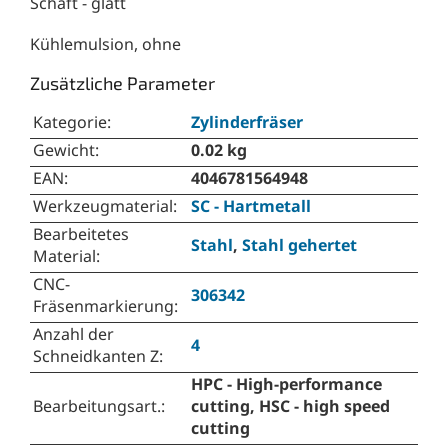
Schaft - glatt
Kühlemulsion, ohne
Zusätzliche Parameter
Kategorie
:
Zylinderfräser
Gewicht
:
0.02 kg
EAN
:
4046781564948
Werkzeugmaterial
:
SC - Hartmetall
Bearbeitetes
Stahl
,
Stahl gehertet
Material
:
CNC-
306342
Fräsenmarkierung
:
Anzahl der
4
Schneidkanten Z
:
HPC - High-performance
Bearbeitungsart.
:
cutting, HSC - high speed
cutting