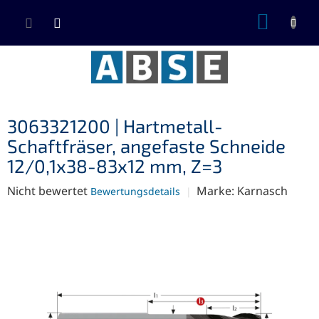
Zum
WARE
Inhalt
springen
3063321200 | Hartmetall-
Schaftfräser, angefaste Schneide
12/0,1x38-83x12 mm, Z=3
Die
Nicht bewertet
Marke:
Karnasch
Bewertungsdetails
durchschnittliche
Produktbewertung
ist
0,0
von
5
Sternen.