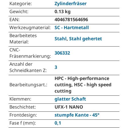
Kategorie
:
Zylinderfräser
Gewicht
:
0.13 kg
EAN
:
4046781564696
Werkzeugmaterial
:
SC - Hartmetall
Bearbeitetes
Stahl
,
Stahl gehertet
Material
:
CNC-
306332
Fräsenmarkierung
:
Anzahl der
3
Schneidkanten Z
:
HPC - High-performance
Bearbeitungsart.
:
cutting, HSC - high speed
cutting
Klemmen
:
glatter Schaft
Beschichtet
:
UFX-1 NANO
Frontdesign
:
stumpfe Kante - 45°
Fase f (mm)
:
0,1