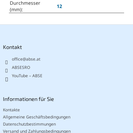
Durchmesser
12
(mm)
:
F
u
ß
z
Kontakt
e
office
@
abse.at
i
l
ABSESRO
e
YouTube – ABSE
Informationen für Sie
Kontakte
Allgemeine Geschäftsbedingungen
Datenschutzbestimmungen
Versand und Zahlungsbedingungen