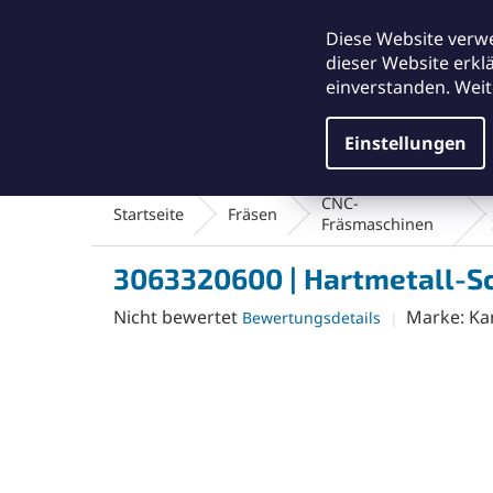
Zum
office@abse.at
Inhalt
Diese Website verw
springen
dieser Website erkl
einverstanden. Weit
Einstellungen
Schleifmittel & Polieren
Reinigungsmateriali
CNC-
Startseite
Fräsen
Fräsmaschinen
3063320600 | Hartmetall-Sc
Die
Nicht bewertet
Marke:
Ka
Bewertungsdetails
durchschnittliche
Produktbewertung
ist
0,0
von
5
Sternen.