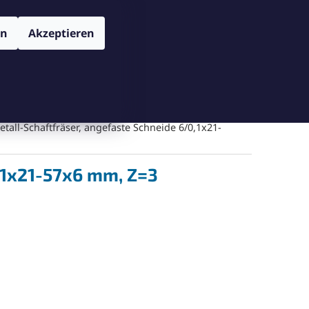
TENSCHUTZBESTIMMUNGEN
VERSAND UND ZAHLUNGSBEDIN
Login
en
Akzeptieren
WARENKORB
Warenkorb leeren
Messgeräte
Schneiden
Bohren
Gegenschneiden
tall-Schaftfräser, angefaste Schneide 6/0,1x21-
,1x21-57x6 mm, Z=3