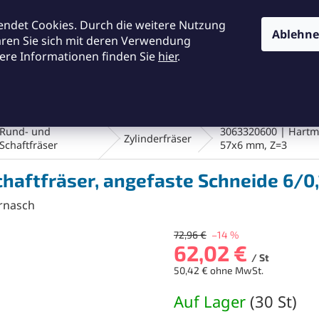
KONTAKTE
ALLGEMEINE GESCHÄFTSBEDINGUNGEN
DA
endet Cookies. Durch die weitere Nutzung
Ablehn
ären Sie sich mit deren Verwendung
ere Informationen finden Sie
hier
.
SUCHEN
en und Bürsten
Werkstatt und Werkzeuge
Fräsen
Rund- und
3063320600 | Hartme
Zylinderfräser
Schaftfräser
57x6 mm, Z=3
haftfräser, angefaste Schneide 6/0
rnasch
72,96 €
–14 %
62,02 €
/ St
50,42 € ohne MwSt.
Verkaufspreis:
Auf Lager
(
30 St
)