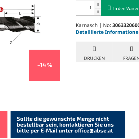
In den Ware
Karnasch | No:
306332060
Detaillierte Information
DRUCKEN
FRAGE
–14 %
Sollte die gewünschte Menge nicht
bestellbar sein, kontaktieren Sie uns
bitte per E-Mail unter
office@abse.at