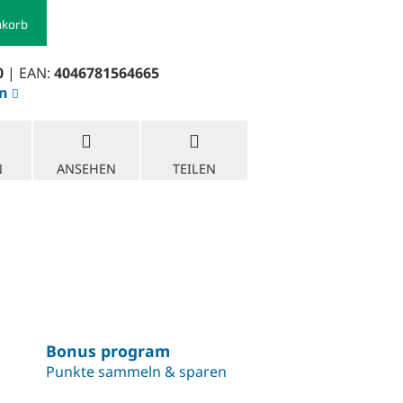
nkorb
0
| EAN:
4046781564665
en
N
ANSEHEN
TEILEN
Bonus program
Punkte sammeln & sparen