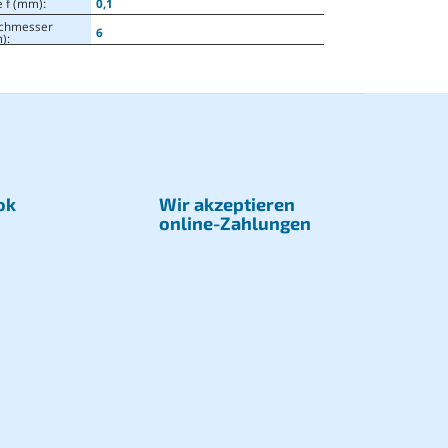
e f (mm)
:
0,1
chmesser
6
)
:
ok
Wir akzeptieren
online-Zahlungen