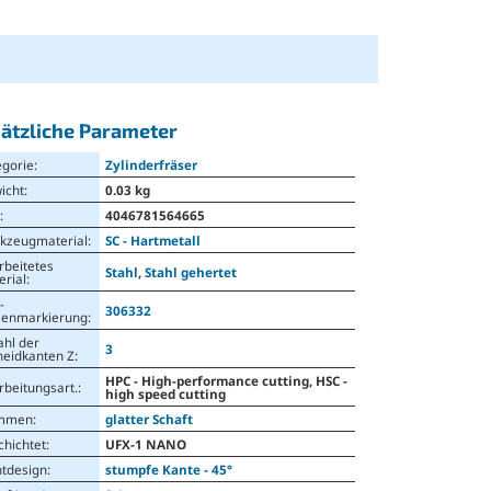
ätzliche Parameter
egorie
:
Zylinderfräser
icht
:
0.03 kg
N
:
4046781564665
kzeugmaterial
:
SC - Hartmetall
rbeitetes
Stahl
,
Stahl gehertet
erial
:
-
306332
senmarkierung
:
ahl der
3
neidkanten Z
:
HPC - High-performance cutting, HSC -
rbeitungsart.
:
high speed cutting
mmen
:
glatter Schaft
chichtet
:
UFX-1 NANO
ntdesign
:
stumpfe Kante - 45°