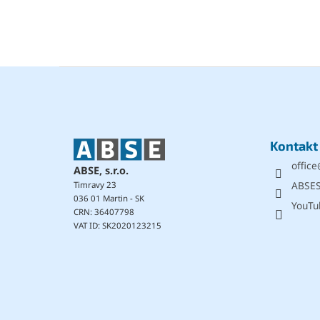
F
u
ß
z
e
Kontakt
i
office
l
ABSE, s.r.o.
e
ABSE
Timravy 23
036 01 Martin - SK
YouTu
CRN: 36407798
VAT ID: SK2020123215