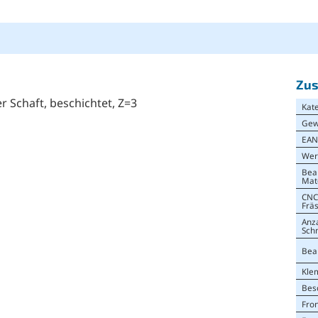
Zus
er Schaft, beschichtet, Z=3
Kat
Gew
EA
Wer
Bea
Mat
CNC
Frä
Anz
Sch
Bea
Kle
Bes
Fro