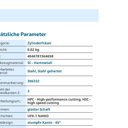
ätzliche Parameter
egorie
:
Zylinderfräser
icht
:
0.02 kg
N
:
4046781564658
kzeugmaterial
:
SC - Hartmetall
rbeitetes
Stahl
,
Stahl gehertet
erial
:
-
306332
senmarkierung
:
ahl der
3
neidkanten Z
:
HPC - High-performance cutting, HSC -
rbeitungsart.
:
high speed cutting
mmen
:
glatter Schaft
chichtet
:
UFX-1 NANO
ntdesign
:
stumpfe Kante - 45°