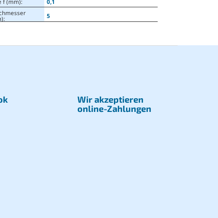
e f (mm)
:
0,1
chmesser
5
)
:
ok
Wir akzeptieren
online-Zahlungen