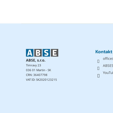
F
u
ß
z
e
Kontakt
i
office
l
ABSE, s.r.o.
e
ABSE
Timravy 23
036 01 Martin - SK
YouTu
CRN: 36407798
VAT ID: SK2020123215