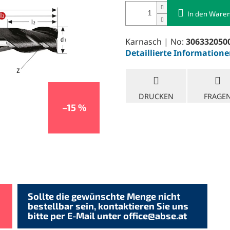
In den Ware
Karnasch | No:
306332050
Detaillierte Information
DRUCKEN
FRAGE
–15 %
Sollte die gewünschte Menge nicht
bestellbar sein, kontaktieren Sie uns
bitte per E-Mail unter
office@abse.at