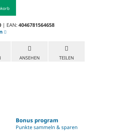
nkorb
0
| EAN:
4046781564658
en
N
ANSEHEN
TEILEN
Bonus program
Punkte sammeln & sparen