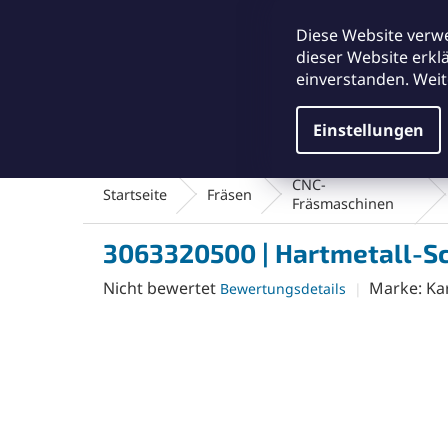
Zum
office@abse.at
Inhalt
Diese Website verw
springen
dieser Website erkl
einverstanden. Weit
Einstellungen
Schleifmittel & Polieren
Reinigungsmateriali
CNC-
Startseite
Fräsen
Fräsmaschinen
3063320500 | Hartmetall-Sc
Die
Nicht bewertet
Marke:
Ka
Bewertungsdetails
durchschnittliche
Produktbewertung
ist
0,0
von
5
Sternen.