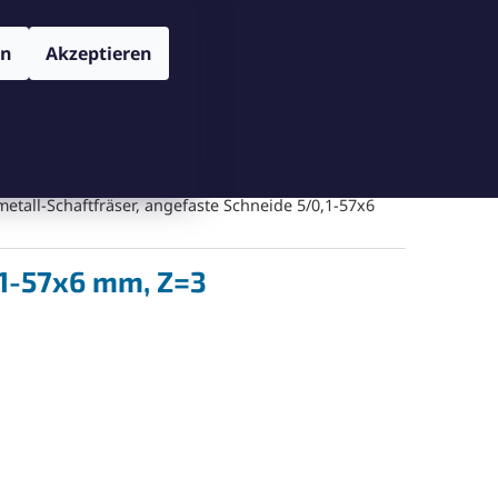
TENSCHUTZBESTIMMUNGEN
VERSAND UND ZAHLUNGSBEDIN
Login
en
Akzeptieren
WARENKORB
Warenkorb leeren
Messgeräte
Schneiden
Bohren
Gegenschneiden
etall-Schaftfräser, angefaste Schneide 5/0,1-57x6
,1-57x6 mm, Z=3