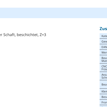
Zus
er Schaft, beschichtet, Z=3
Kat
Gew
EA
Wer
Bea
Mat
CNC
Frä
Anz
Sch
Bea
Kle
Bes
Fro