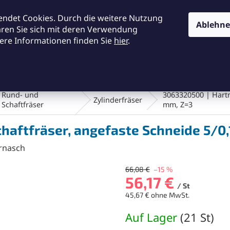
KONTAKTE
ALLGEMEINE GESCHÄFTSBEDINGUNGEN
DA
endet Cookies. Durch die weitere Nutzung
Ablehn
ären Sie sich mit deren Verwendung
ere Informationen finden Sie
hier
.
SUCHEN
en und Bürsten
Werkstatt und Werkzeuge
Fräsen
Rund- und
3063320500 | Hartm
Zylinderfräser
Schaftfräser
mm, Z=3
haftfräser, angefaste Schneide 5/0
rnasch
66,08 €
–15 %
56,17 €
/ St
45,67 € ohne MwSt.
Verkaufspreis:
Auf Lager
(
21 St
)