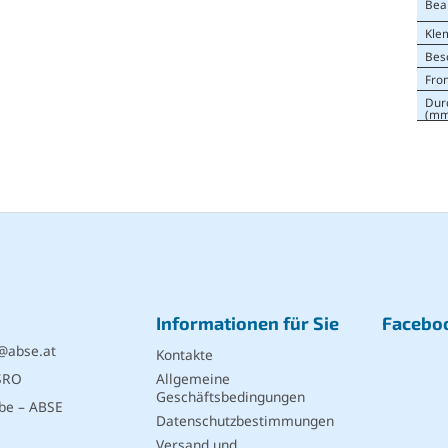
Bea
Kle
Bes
Fro
Dur
(mm
Informationen für Sie
Facebo
@
abse.at
Kontakte
SRO
Allgemeine
Geschäftsbedingungen
be – ABSE
Datenschutzbestimmungen
Versand und