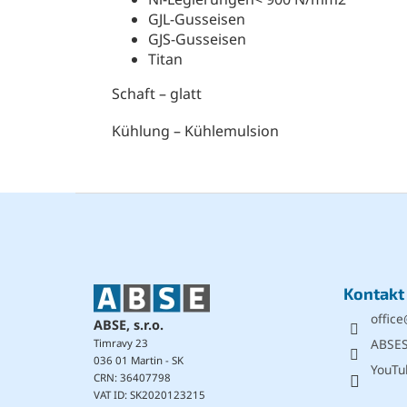
GJL-Gusseisen
GJS-Gusseisen
Titan
Schaft – glatt
Kühlung – Kühlemulsion
F
u
ß
z
e
Kontakt
i
office
l
ABSE, s.r.o.
e
ABSE
Timravy 23
036 01 Martin - SK
YouTu
CRN: 36407798
VAT ID: SK2020123215