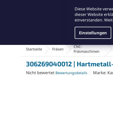
Zum
office@abse.at
Inhalt
Diese Website verw
springen
dieser Website erkl
einverstanden. Weit
Einstellungen
Schleifmittel & Polieren
Reinigungsmateriali
CNC-
Startseite
Fräsen
Fräsmaschinen
306269040012 | Hartmetall-
Die
Nicht bewertet
Marke:
Ka
Bewertungsdetails
durchschnittliche
Produktbewertung
ist
0,0
von
5
Sternen.