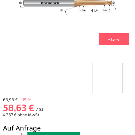
–15 %
68,98 €
–15 %
58,63 €
/ St
47,67 € ohne MwSt.
Verkaufspreis:
Auf Anfrage