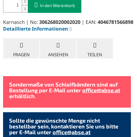
In den Warenkorb
Karnasch | No:
306268020002020
| EAN:
4046781566898
Detaillierte Informationen
FRAGEN
ANSEHEN
TEILEN
Sondermaße von Schleifbändern sind auf
Bestellung per E-Mail unter
office@abse.at
erhältlich.
Sollte die gewünschte Menge nicht
bestellbar sein, kontaktieren Sie uns bitte
per E-Mail unter
office@abse.at