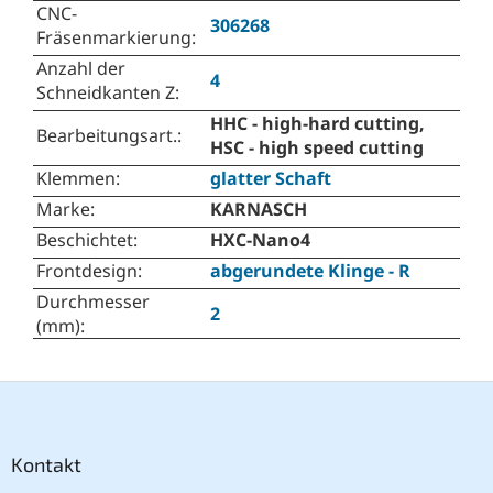
CNC-
306268
Fräsenmarkierung
:
Anzahl der
4
Schneidkanten Z
:
HHC - high-hard cutting,
Bearbeitungsart.
:
HSC - high speed cutting
Klemmen
:
glatter Schaft
Marke
:
KARNASCH
Beschichtet
:
HXC-Nano4
Frontdesign
:
abgerundete Klinge - R
Durchmesser
2
(mm)
:
F
u
ß
z
Kontakt
e