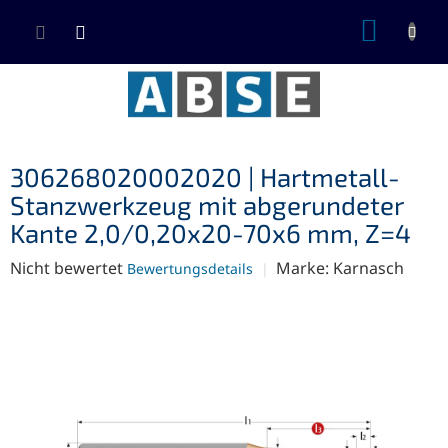
Zum
WARE
Inhalt
springen
306268020002020 | Hartmetall-
Stanzwerkzeug mit abgerundeter
Kante 2,0/0,20x20-70x6 mm, Z=4
Die
Nicht bewertet
Marke:
Karnasch
Bewertungsdetails
durchschnittliche
Produktbewertung
ist
0,0
von
5
Sternen.