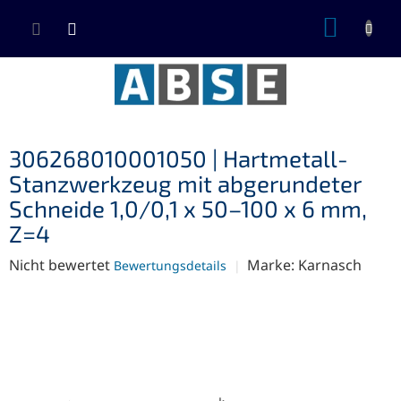
Zum
WARE
Inhalt
springen
306268010001050 | Hartmetall-
Stanzwerkzeug mit abgerundeter
Schneide 1,0/0,1 x 50–100 x 6 mm,
Z=4
Die
Nicht bewertet
Marke:
Karnasch
Bewertungsdetails
durchschnittliche
Produktbewertung
ist
0,0
von
5