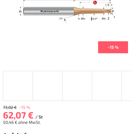
Sternen.
–15 %
73,02 €
–15 %
62,07 €
/ St
50,46 € ohne MwSt.
Verkaufspreis: