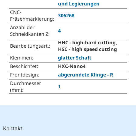
und Legierungen
CNC-
306268
Fräsenmarkierung
:
Anzahl der
4
Schneidkanten Z
:
HHC - high-hard cutting,
Bearbeitungsart.
:
HSC - high speed cutting
Klemmen
:
glatter Schaft
Beschichtet
:
HXC-Nano4
Frontdesign
:
abgerundete Klinge - R
Durchmesser
1
(mm)
:
F
u
ß
z
Kontakt
e