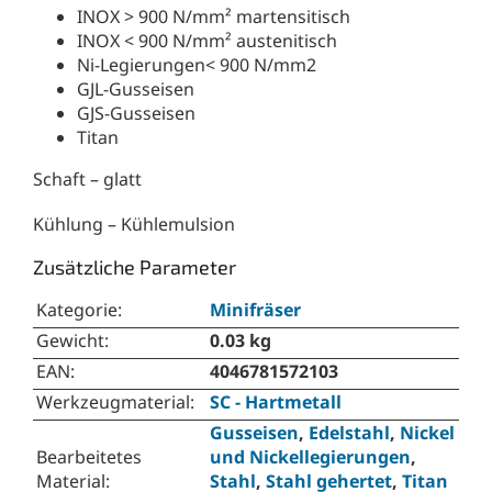
INOX > 900 N/mm² martensitisch
INOX < 900 N/mm² austenitisch
Ni-Legierungen< 900 N/mm2
GJL-Gusseisen
GJS-Gusseisen
Titan
Schaft – glatt
Kühlung – Kühlemulsion
Zusätzliche Parameter
Kategorie
:
Minifräser
Gewicht
:
0.03 kg
EAN
:
4046781572103
Werkzeugmaterial
:
SC - Hartmetall
Gusseisen
,
Edelstahl
,
Nickel
Bearbeitetes
und Nickellegierungen
,
Material
:
Stahl
,
Stahl gehertet
,
Titan