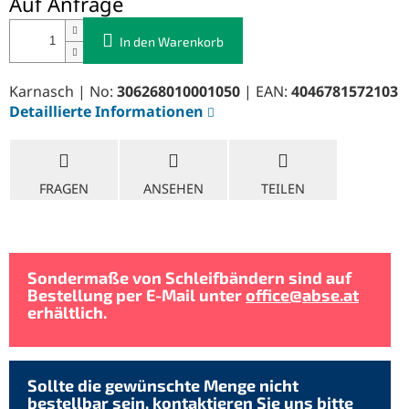
Auf Anfrage
In den Warenkorb
Karnasch | No:
306268010001050
| EAN:
4046781572103
Detaillierte Informationen
FRAGEN
ANSEHEN
TEILEN
Sondermaße von Schleifbändern sind auf
Bestellung per E-Mail unter
office@abse.at
erhältlich.
Sollte die gewünschte Menge nicht
bestellbar sein, kontaktieren Sie uns bitte