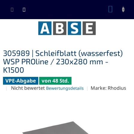
Zum
WARE
Inhalt
springen
305989 | Schleifblatt (wasserfest)
WSP PROline / 230x280 mm -
K1500
VPE-Abgabe
von 48 Std.
Die
Nicht bewertet
Marke:
Rhodius
Bewertungsdetails
durchschnittliche
Produktbewertung
ist
0,0
von
5
Sternen.