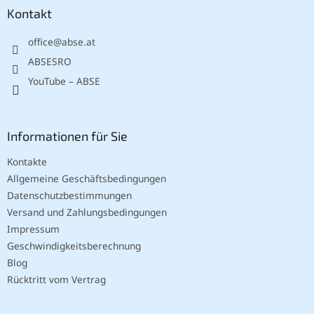
z
Kontakt
e
office
@
abse.at
i
l
ABSESRO
e
YouTube – ABSE
Informationen für Sie
Kontakte
Allgemeine Geschäftsbedingungen
Datenschutzbestimmungen
Versand und Zahlungsbedingungen
Impressum
Geschwindigkeitsberechnung
Blog
Rücktritt vom Vertrag