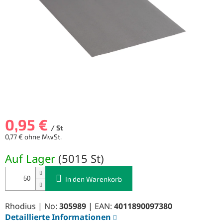
0,95 €
/ St
0,77 € ohne MwSt.
Verkaufspreis:
Auf Lager
(
5015 St
)
In den Warenkorb
Rhodius | No:
305989
| EAN:
4011890097380
Detaillierte Informationen