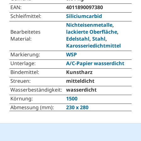
EAN
:
4011890097380
Schleifmittel
:
Siliciumcarbid
Nichteisenmetalle
,
Bearbeitetes
lackierte Oberfläche
,
Material
:
Edelstahl
,
Stahl
,
Karosseriedichtmittel
Markierung
:
WSP
Unterlage
:
A/C-Papier wasserdicht
Bindemittel
:
Kunstharz
Streuen
:
mitteldicht
Wasserbeständigkeit
:
wasserdicht
Körnung
:
1500
Abmessung (mm)
:
230 x 280
F
u
ß