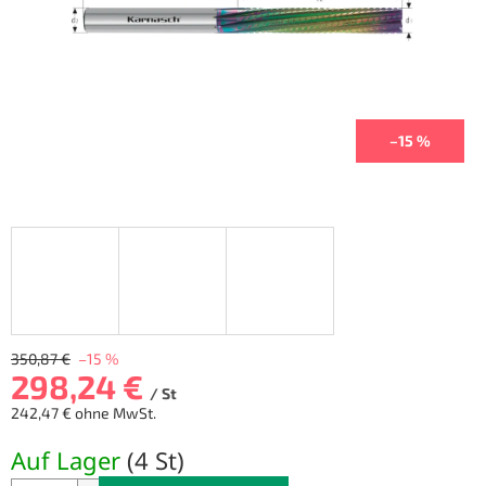
–15 %
350,87 €
–15 %
298,24 €
/ St
242,47 € ohne MwSt.
Verkaufspreis:
Auf Lager
(
4 St
)