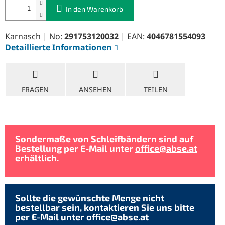
In den Warenkorb
Karnasch | No:
291753120032
| EAN:
4046781554093
Detaillierte Informationen
FRAGEN
ANSEHEN
TEILEN
Sondermaße von Schleifbändern sind auf
Bestellung per E-Mail unter
office@abse.at
erhältlich.
Sollte die gewünschte Menge nicht
bestellbar sein, kontaktieren Sie uns bitte
per E-Mail unter
office@abse.at