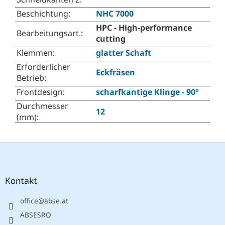
Beschichtung
:
NHC 7000
HPC - High-performance
Bearbeitungsart.
:
cutting
Klemmen
:
glatter Schaft
Erforderlicher
Eckfräsen
Betrieb
:
Frontdesign
:
scharfkantige Klinge - 90°
Durchmesser
12
(mm)
:
F
u
ß
z
Kontakt
e
office
@
abse.at
i
l
ABSESRO
e