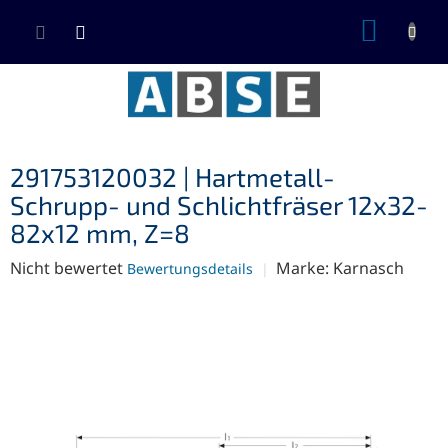
Zum
WARE
Inhalt
springen
291753120032 | Hartmetall-
Schrupp- und Schlichtfräser 12x32-
82x12 mm, Z=8
Die
Nicht bewertet
Marke:
Karnasch
Bewertungsdetails
durchschnittliche
Produktbewertung
ist
0,0
von
5
Sternen.