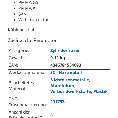
PMMA GS
PMMA XT
SAN
Wabenstruktur
Kühlung - Luft
Zusätzliche Parameter
Kategorie
:
Zylinderfräser
Gewicht
:
0.12 kg
EAN
:
4046781554093
Werkzeugmaterial
:
SC - Hartmetall
Nichteisenmetalle
,
Bearbeitetes
Aluminium
,
Material
:
Verbundwerkstoffe
,
Plastik
CNC-
291753
Fräsenmarkierung
:
Anzahl der
8
Schneidkanten Z
: