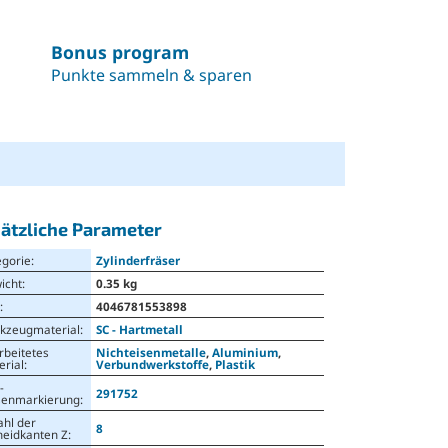
Bonus program
Punkte sammeln & sparen
ätzliche Parameter
egorie
:
Zylinderfräser
icht
:
0.35 kg
N
:
4046781553898
kzeugmaterial
:
SC - Hartmetall
rbeitetes
Nichteisenmetalle
,
Aluminium
,
erial
:
Verbundwerkstoffe
,
Plastik
-
291752
senmarkierung
:
ahl der
8
neidkanten Z
: