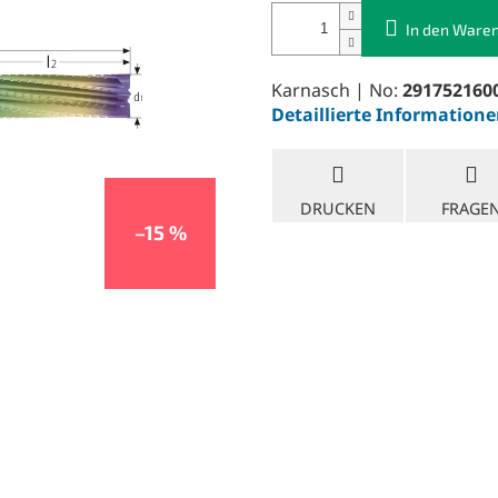
In den Ware
Karnasch | No:
291752160
Detaillierte Information
DRUCKEN
FRAGE
–15 %