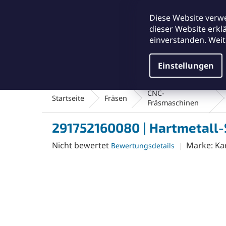
Zum
office@abse.at
Inhalt
Diese Website verw
springen
dieser Website erkl
einverstanden. Weit
Einstellungen
Schleifmittel & Polieren
Reinigungsmateriali
CNC-
Startseite
Fräsen
Fräsmaschinen
291752160080 | Hartmetall-
Die
Nicht bewertet
Marke:
Ka
Bewertungsdetails
durchschnittliche
Produktbewertung
ist
0,0
von
5
Sternen.