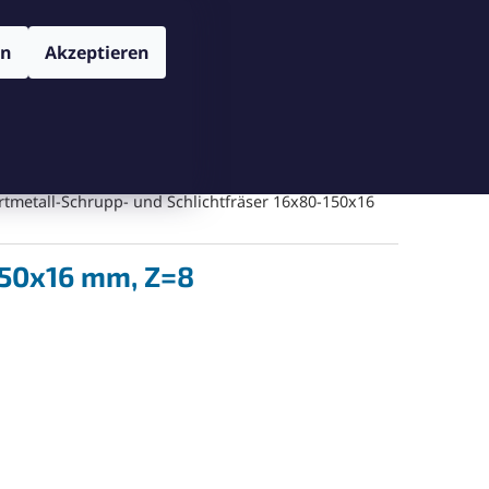
TENSCHUTZBESTIMMUNGEN
VERSAND UND ZAHLUNGSBEDIN
Login
en
Akzeptieren
WARENKORB
Warenkorb leeren
Messgeräte
Schneiden
Bohren
Gegenschneiden
tmetall-Schrupp- und Schlichtfräser 16x80-150x16
150x16 mm, Z=8