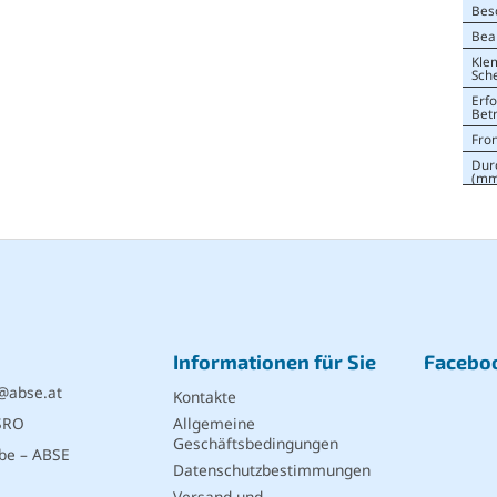
Bes
Bea
Kle
Sch
Erfo
Bet
Fro
Dur
(mm
Informationen für Sie
Facebo
@
abse.at
Kontakte
SRO
Allgemeine
Geschäftsbedingungen
be – ABSE
Datenschutzbestimmungen
Versand und