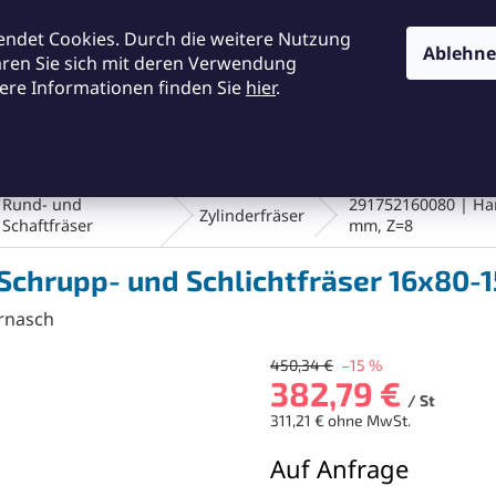
KONTAKTE
ALLGEMEINE GESCHÄFTSBEDINGUNGEN
DA
endet Cookies. Durch die weitere Nutzung
Ablehn
ären Sie sich mit deren Verwendung
ere Informationen finden Sie
hier
.
SUCHEN
en und Bürsten
Werkstatt und Werkzeuge
Fräsen
Rund- und
291752160080 | Har
Zylinderfräser
Schaftfräser
mm, Z=8
Schrupp- und Schlichtfräser 16x80-
rnasch
450,34 €
–15 %
382,79 €
/ St
311,21 € ohne MwSt.
Verkaufspreis:
Auf Anfrage