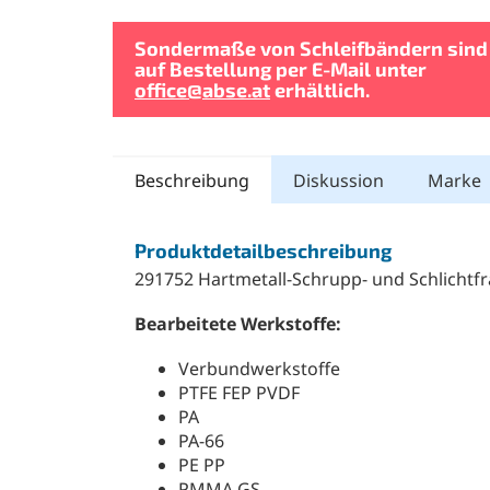
Sondermaße von Schleifbändern sind
auf Bestellung per E-Mail unter
office@abse.at
erhältlich.
Beschreibung
Diskussion
Marke
Produktdetailbeschreibung
291752 Hartmetall-Schrupp- und Schlichtfr
Bearbeitete Werkstoffe:
Verbundwerkstoffe
PTFE FEP PVDF
PA
PA-66
PE PP
PMMA GS