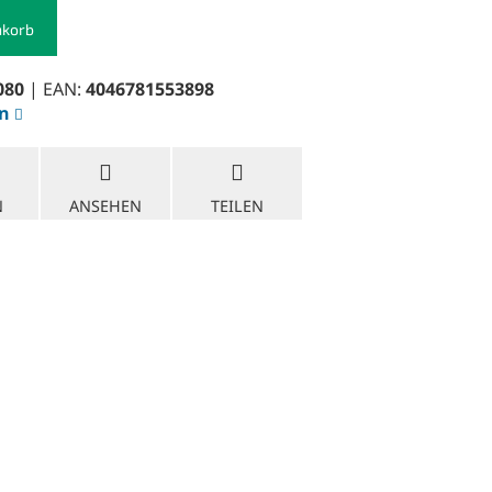
nkorb
080
| EAN:
4046781553898
en
N
ANSEHEN
TEILEN