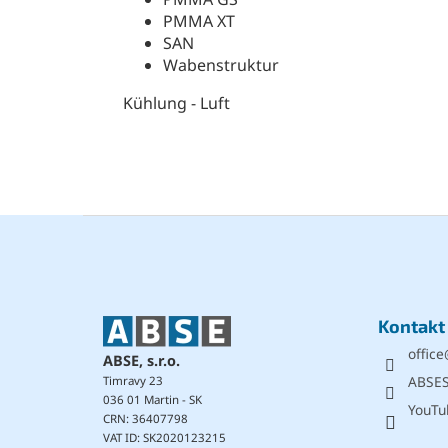
PMMA XT
SAN
Wabenstruktur
Kühlung - Luft
F
u
ß
z
e
Kontakt
i
office
l
ABSE, s.r.o.
e
ABSE
Timravy 23
036 01 Martin - SK
YouTu
CRN: 36407798
VAT ID: SK2020123215