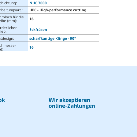
chichtung
:
NHC 7000
rbeitungsart.
:
HPC - High-performance cutting
mmloch für die
16
eibe (mm)
:
rderlicher
Eckfräsen
rieb
:
ntdesign
:
scharfkantige Klinge - 90°
chmesser
16
)
:
ok
Wir akzeptieren
online-Zahlungen