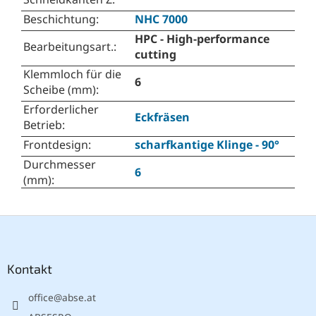
Beschichtung
:
NHC 7000
HPC - High-performance
Bearbeitungsart.
:
cutting
Klemmloch für die
6
Scheibe (mm)
:
Erforderlicher
Eckfräsen
Betrieb
:
Frontdesign
:
scharfkantige Klinge - 90°
Durchmesser
6
(mm)
:
F
u
ß
z
Kontakt
e
office
@
abse.at
i
l