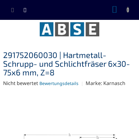
Zum
WARE
Inhalt
springen
291752060030 | Hartmetall-
Schrupp- und Schlichtfräser 6x30-
75x6 mm, Z=8
Die
Nicht bewertet
Marke:
Karnasch
Bewertungsdetails
durchschnittliche
Produktbewertung
ist
0,0
von
5
Sternen.