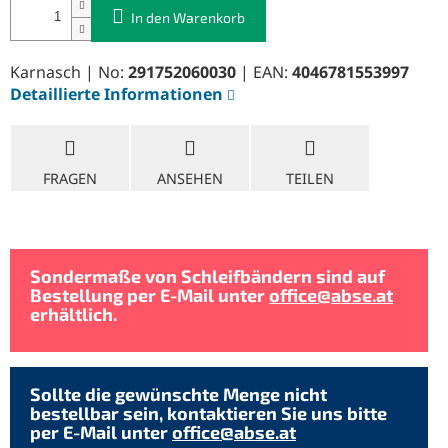
In den Warenkorb
Karnasch | No:
291752060030
| EAN:
4046781553997
Detaillierte Informationen
FRAGEN
ANSEHEN
TEILEN
Sondermaße von Schleifbändern sind auf
Bestellung per E-Mail unter
office@abse.at
erhältlich.
Sollte die gewünschte Menge nicht
bestellbar sein, kontaktieren Sie uns bitte
per E-Mail unter
office@abse.at