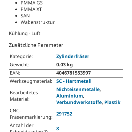
PMMA GS
PMMA XT
SAN
Wabenstruktur
Kühlung - Luft
Zusätzliche Parameter
Kategorie
:
Zylinderfräser
Gewicht
:
0.03 kg
EAN
:
4046781553997
Werkzeugmaterial
:
SC - Hartmetall
Nichteisenmetalle
,
Bearbeitetes
Aluminium
,
Material
:
Verbundwerkstoffe
,
Plastik
CNC-
291752
Fräsenmarkierung
:
Anzahl der
8
Schneidkanten Z
: