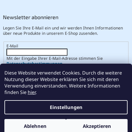
Newsletter abonnieren
Legen Sie Ihre E-Mail ein und wir werden Ihnen Informationen
über neue Produkte in unserem E-Shop zusenden.
E-Mail
Mit der Eingabe Ihrer E-Mail-Adresse stimmen Sie
Datenschutzbestimmungen
.
Diese Website verwendet Cookies. Durch die weitere
ANMELDEN
Nutzung dieser Website erklären Sie sich mit deren
Verwendung einverstanden. Weitere Informationen
finden Sie
hier
.
Erstellt von Shoptet
Einstellungen
Copyright 2026
ABSE
. Alle Rechte vorbehalten.
Cookie-
Ablehnen
Akzeptieren
Einstellungen ändern