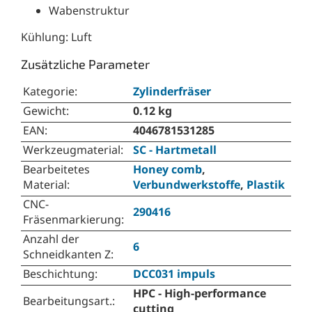
Wabenstruktur
Kühlung: Luft
Zusätzliche Parameter
Kategorie
:
Zylinderfräser
Gewicht
:
0.12 kg
EAN
:
4046781531285
Werkzeugmaterial
:
SC - Hartmetall
Bearbeitetes
Honey comb
,
Material
:
Verbundwerkstoffe
,
Plastik
CNC-
290416
Fräsenmarkierung
:
Anzahl der
6
Schneidkanten Z
:
Beschichtung
:
DCC031 impuls
HPC - High-performance
Bearbeitungsart.
:
cutting