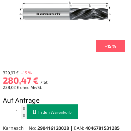
Sternen.
–15 %
329,97 €
–15 %
280,47 €
/ St
228,02 € ohne MwSt.
Verkaufspreis:
Auf Anfrage
In den Warenkorb
Karnasch | No:
290416120028
| EAN:
4046781531285