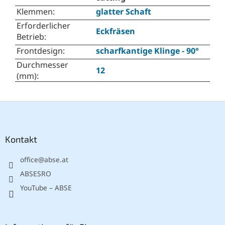
Klemmen
:
glatter Schaft
Erforderlicher
Eckfräsen
Betrieb
:
Frontdesign
:
scharfkantige Klinge - 90°
Durchmesser
12
(mm)
:
F
u
ß
z
Kontakt
e
office
@
abse.at
i
l
ABSESRO
e
YouTube – ABSE