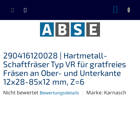
Zum
WARE
Inhalt
springen
290416120028 | Hartmetall-
Schaftfräser Typ VR für gratfreies
Fräsen an Ober- und Unterkante
12x28-85x12 mm, Z=6
Die
Nicht bewertet
Marke:
Karnasch
Bewertungsdetails
durchschnittliche
Produktbewertung
ist
0,0
von
5