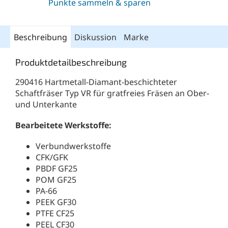
Punkte sammeln & sparen
Beschreibung
Diskussion
Marke
Produktdetailbeschreibung
290416 Hartmetall-Diamant-beschichteter
Schaftfräser Typ VR für gratfreies Fräsen an Ober-
und Unterkante
Bearbeitete Werkstoffe:
Verbundwerkstoffe
CFK/GFK
PBDF GF25
POM GF25
PA-66
PEEK GF30
PTFE CF25
PEEL CF30