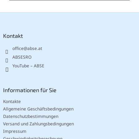
F
u
ß
z
Kontakt
e
office
@
abse.at
i
l
ABSESRO
e
YouTube – ABSE
Informationen für Sie
Kontakte
Allgemeine Geschäftsbedingungen
Datenschutzbestimmungen
Versand und Zahlungsbedingungen
Impressum
Geschwindigkeitsberechnung