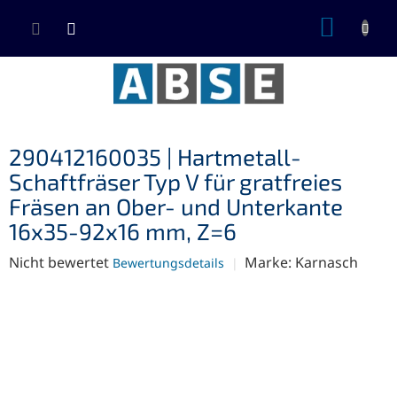
Zum
WARE
Inhalt
springen
290412160035 | Hartmetall-
Schaftfräser Typ V für gratfreies
Fräsen an Ober- und Unterkante
16x35-92x16 mm, Z=6
Die
Nicht bewertet
Marke:
Karnasch
Bewertungsdetails
durchschnittliche
Produktbewertung
ist
0,0
von
5