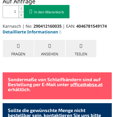
Auf Anfrage
In den Warenkorb
Karnasch | No:
290412160035
| EAN:
4046781549174
Detaillierte Informationen
FRAGEN
ANSEHEN
TEILEN
Sondermaße von Schleifbändern sind auf
Bestellung per E-Mail unter
office@abse.at
erhältlich.
Sollte die gewünschte Menge nicht
bestellbar sein, kontaktieren Sie uns bitte