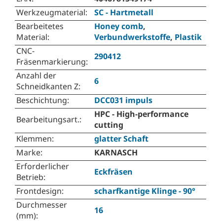
Werkzeugmaterial
:
SC - Hartmetall
Bearbeitetes
Honey comb
,
Material
:
Verbundwerkstoffe
,
Plastik
CNC-
290412
Fräsenmarkierung
:
Anzahl der
6
Schneidkanten Z
:
Beschichtung
:
DCC031 impuls
HPC - High-performance
Bearbeitungsart.
:
cutting
Klemmen
:
glatter Schaft
Marke
:
KARNASCH
Erforderlicher
Eckfräsen
Betrieb
:
Frontdesign
:
scharfkantige Klinge - 90°
Durchmesser
16
(mm)
: