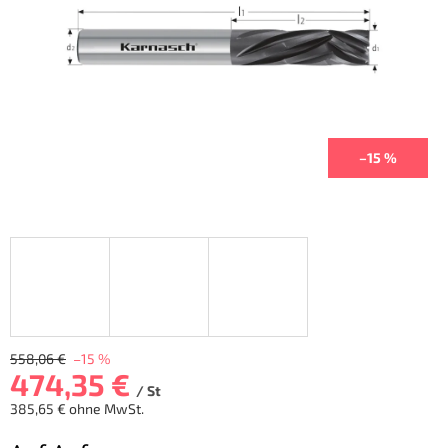
Sternen.
–15 %
558,06 €
–15 %
474,35 €
/ St
385,65 € ohne MwSt.
Verkaufspreis: