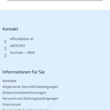
F
u
ß
z
Kontakt
e
office
@
abse.at
i
l
ABSESRO
e
YouTube – ABSE
Informationen für Sie
Kontakte
Allgemeine Geschäftsbedingungen
Datenschutzbestimmungen
Versand und Zahlungsbedingungen
Impressum