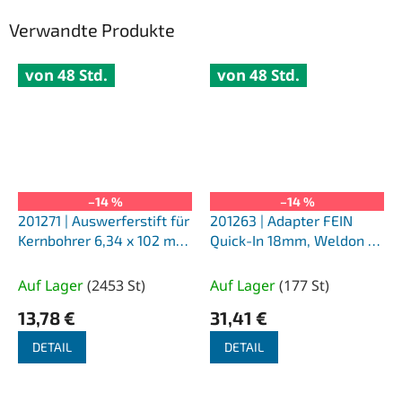
Verwandte Produkte
von 48 Std.
von 48 Std.
–14 %
–14 %
201271 | Auswerferstift für
201263 | Adapter FEIN
Kernbohrer 6,34 x 102 mm,
Quick-In 18mm, Weldon +
2er-Packung
Nitto/Universal 19mm 1/4
Inch; Bohrung 6,34mm
Auf Lager
(
2453 St
)
Auf Lager
(
177 St
)
13,78 €
31,41 €
DETAIL
DETAIL