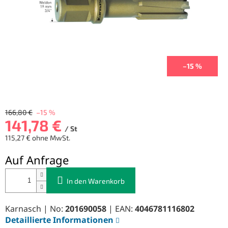
–15 %
166,80 €
–15 %
141,78 €
/ St
115,27 € ohne MwSt.
Verkaufspreis:
Auf Anfrage
In den Warenkorb
Karnasch | No:
201690058
| EAN:
4046781116802
Detaillierte Informationen