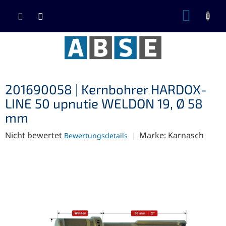
Zum
WARE
Inhalt
springen
201690058 | Kernbohrer HARDOX-
LINE 50 upnutie WELDON 19, Ø 58
mm
Die
Nicht bewertet
Marke:
Karnasch
Bewertungsdetails
durchschnittliche
Produktbewertung
ist
0,0
von
5
Sternen.