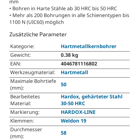
mm
• Bohren in Harte Stähle ab 30 HRC bis 50 HRC
• Mehr als 200 Bohrungen in alle Schienentypen bis
1100 N (UIC60) möglich
Zusätzliche Parameter
Kategorie
:
Hartmetallkernbohrer
Gewicht
:
0.38 kg
EAN
:
4046781116802
Werkzeugmaterial
:
Hartmetall
Maximale Bohrtiefe
50
(mm)
:
Bearbeitetes
Hardox
,
gehärteter Stahl
Material
:
30-50 HRC
Markierung
:
HARDOX-LINE
Klemmen
:
Weldon 19
Durchmesser
58
(mm)
: