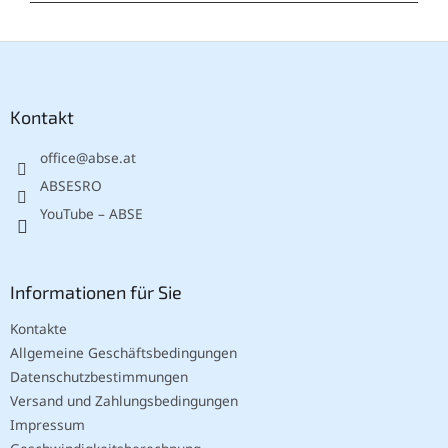
F
u
ß
z
Kontakt
e
office
@
abse.at
i
l
ABSESRO
e
YouTube – ABSE
Informationen für Sie
Kontakte
Allgemeine Geschäftsbedingungen
Datenschutzbestimmungen
Versand und Zahlungsbedingungen
Impressum