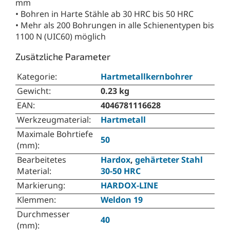
mm
• Bohren in Harte Stähle ab 30 HRC bis 50 HRC
• Mehr als 200 Bohrungen in alle Schienentypen bis
1100 N (UIC60) möglich
Zusätzliche Parameter
Kategorie
:
Hartmetallkernbohrer
Gewicht
:
0.23 kg
EAN
:
4046781116628
Werkzeugmaterial
:
Hartmetall
Maximale Bohrtiefe
50
(mm)
:
Bearbeitetes
Hardox
,
gehärteter Stahl
Material
:
30-50 HRC
Markierung
:
HARDOX-LINE
Klemmen
:
Weldon 19
Durchmesser
40
(mm)
: