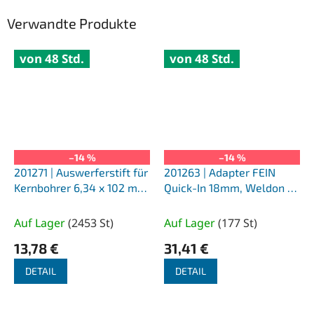
Verwandte Produkte
von 48 Std.
von 48 Std.
–14 %
–14 %
201271 | Auswerferstift für
201263 | Adapter FEIN
Kernbohrer 6,34 x 102 mm,
Quick-In 18mm, Weldon +
2er-Packung
Nitto/Universal 19mm 1/4
Inch; Bohrung 6,34mm
Auf Lager
(
2453 St
)
Auf Lager
(
177 St
)
13,78 €
31,41 €
DETAIL
DETAIL