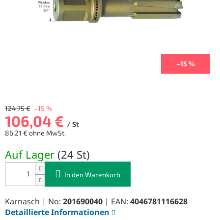
–15 %
124,75 €
–15 %
106,04 €
/ St
86,21 € ohne MwSt.
Verkaufspreis:
Auf Lager
(
24 St
)
In den Warenkorb
Karnasch | No:
201690040
| EAN:
4046781116628
Detaillierte Informationen