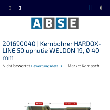
Zum
WARE
Inhalt
springen
201690040 | Kernbohrer HARDOX-
LINE 50 upnutie WELDON 19, Ø 40
mm
Die
Nicht bewertet
Marke:
Karnasch
Bewertungsdetails
durchschnittliche
Produktbewertung
ist
0,0
von
5
Sternen.