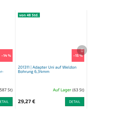
von 48 Std.
Nächstes
Produkt
–14 %
–15 %
201311 | Adapter Uni auf Weldon
r-
Bohrung 6,34mm
587 St
)
Auf Lager
(
63 St
)
29,27 €
ETAIL
DETAIL