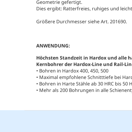
Geometrie gefertigt.
Dies ergibt: Ratterfreies, ruhiges und lei
Größere Durchmesser siehe Art. 201690.
ANWENDUNG:
Höchsten Standzeit in Hardox und alle h
Kernbohrer der Hardox-Line und Rail-Lin
• Bohren in Hardox 400, 450, 500
• Maximal empfohlene Schnitttiefe bei Ha
• Bohren in Harte Stähle ab 30 HRC bis 50 
• Mehr als 200 Bohrungen in alle Schienen
F
u
ß