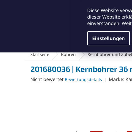
Zum
office@abse.at
Inhalt
Diese Website verw
springen
dieser Website erkl
einverstanden. Weit
Einstellungen
Schleifmittel & Polieren
Reinigungsmateriali
Startseite
Bohren
Kernbohrer und Zube
201680036 | Kernbohrer 36
Die
Nicht bewertet
Marke:
Ka
Bewertungsdetails
durchschnittliche
Produktbewertung
ist
0,0
von
5
Sternen.