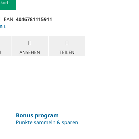
nkorb
| EAN:
4046781115911
en
N
ANSEHEN
TEILEN
Bonus program
Punkte sammeln & sparen