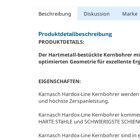
5,0
von
5
Beschreibung
Diskussion
Marke
Sternen.
Produktdetailbeschreibung
PRODUKTDETAILS:
Der Hartmetall-bestückte Kernbohrer mit
optimierten Geometrie für exzellente Er
EIGENSCHAFTEN:
Karnasch Hardox-Line Kernbohrer werden m
und höchste Zerspanleistung.
Karnasch Hardox-Line Kernbohrer kommen
HARTE STäHLE und SCHWIERIGSTE SCHIENEN
Karnasch Hardox-Line Kernbohrer sind in 