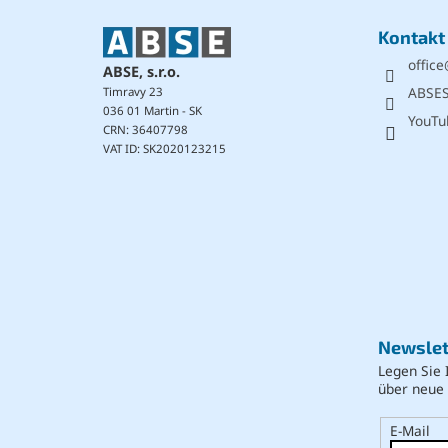
z
e
Kontakt
i
office
l
ABSE, s.r.o.
e
ABSE
Timravy 23
036 01 Martin - SK
YouTu
CRN: 36407798
VAT ID: SK2020123215
Newslet
Legen Sie 
über neue
E-Mail