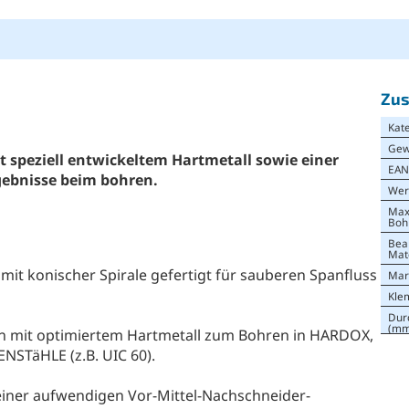
Zus
Kat
Gew
 speziell entwickeltem Hartmetall sowie einer
EA
gebnisse beim bohren.
Wer
Max
Boh
Bea
Mat
it konischer Spirale gefertigt für sauberen Spanfluss
Mar
Kle
Dur
(mm
 mit optimiertem Hartmetall zum Bohren in HARDOX,
STäHLE (z.B. UIC 60).
einer aufwendigen Vor-Mittel-Nachschneider-