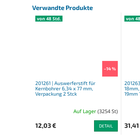
Verwandte Produkte
von 48 Std.
von 48
–14 %
201261 | Auswerferstift für
201263
Kernbohrer 6,34 x 77 mm,
18mm, 
Verpackung 2 Stck
19mm 1
Auf Lager
(
3254 St
)
Die
durchschnittliche
12,03 €
31,41
Produktbewertung
DETAIL
ist