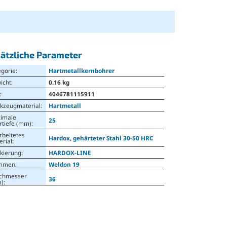
ätzliche Parameter
egorie
:
Hartmetallkernbohrer
icht
:
0.16 kg
N
:
4046781115911
kzeugmaterial
:
Hartmetall
imale
25
rtiefe (mm)
:
rbeitetes
Hardox
,
gehärteter Stahl 30-50 HRC
erial
:
kierung
:
HARDOX-LINE
mmen
:
Weldon 19
chmesser
36
)
: