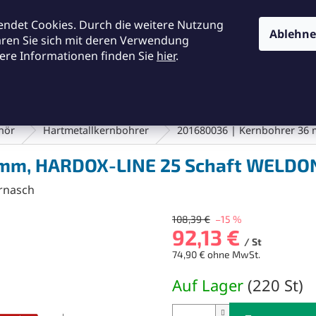
KONTAKTE
ALLGEMEINE GESCHÄFTSBEDINGUNGEN
DA
endet Cookies. Durch die weitere Nutzung
Ablehn
ären Sie sich mit deren Verwendung
ere Informationen finden Sie
hier
.
SUCHEN
en und Bürsten
Werkstatt und Werkzeuge
Fräsen
hör
Hartmetallkernbohrer
201680036 | Kernbohrer 36
 mm, HARDOX-LINE 25 Schaft WELDO
rnasch
108,39 €
–15 %
92,13 €
/ St
74,90 € ohne MwSt.
Verkaufspreis:
Auf Lager
(
220 St
)