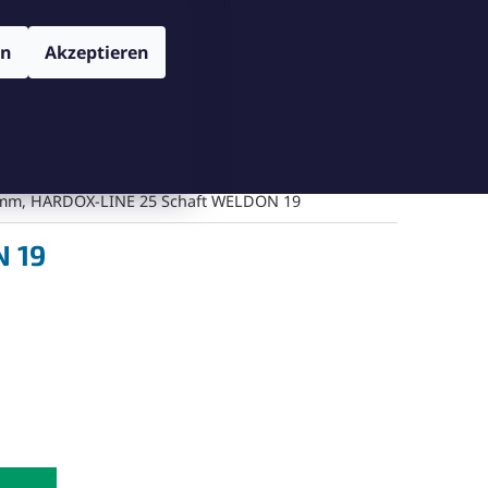
TENSCHUTZBESTIMMUNGEN
VERSAND UND ZAHLUNGSBEDIN
Login
en
Akzeptieren
WARENKORB
Warenkorb leeren
Messgeräte
Schneiden
Bohren
Gegenschneiden
 mm, HARDOX-LINE 25 Schaft WELDON 19
N 19