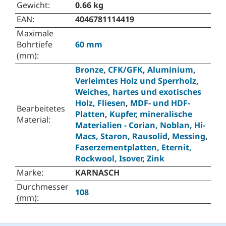
Gewicht
:
0.66 kg
EAN
:
4046781114419
Maximale
Bohrtiefe
60 mm
(mm)
:
Bronze
,
CFK/GFK
,
Aluminium
,
Verleimtes Holz und Sperrholz
,
Weiches, hartes und exotisches
Holz, Fliesen
,
MDF- und HDF-
Bearbeitetes
Platten
,
Kupfer
,
mineralische
Material
:
Materialien - Corian, Noblan, Hi-
Macs, Staron, Rausolid
,
Messing
,
Faserzementplatten, Eternit,
Rockwool, Isover
,
Zink
Marke
:
KARNASCH
Durchmesser
108
(mm)
: