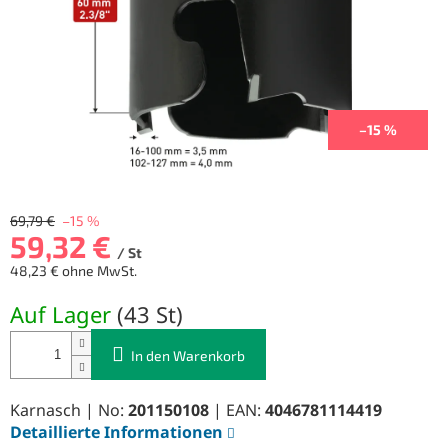
–15 %
69,79 €
–15 %
59,32 €
/ St
48,23 € ohne MwSt.
Verkaufspreis:
Auf Lager
(
43 St
)
In den Warenkorb
Karnasch | No:
201150108
| EAN:
4046781114419
Detaillierte Informationen