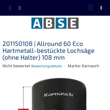
Zum
WARE
Inhalt
springen
201150108 | Allround 60 Eco
Hartmetall-bestückte Lochsäge
(ohne Halter) 108 mm
Die
Nicht bewertet
Marke:
Karnasch
Bewertungsdetails
durchschnittliche
Produktbewertung
ist
0,0
von
5
Sternen.