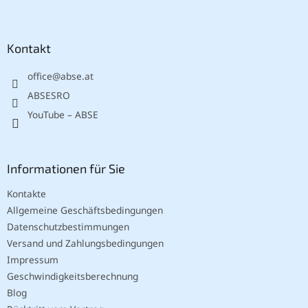
F
u
ß
z
Kontakt
e
office
@
abse.at
i
l
ABSESRO
e
YouTube – ABSE
Informationen für Sie
Kontakte
Allgemeine Geschäftsbedingungen
Datenschutzbestimmungen
Versand und Zahlungsbedingungen
Impressum
Geschwindigkeitsberechnung
Blog