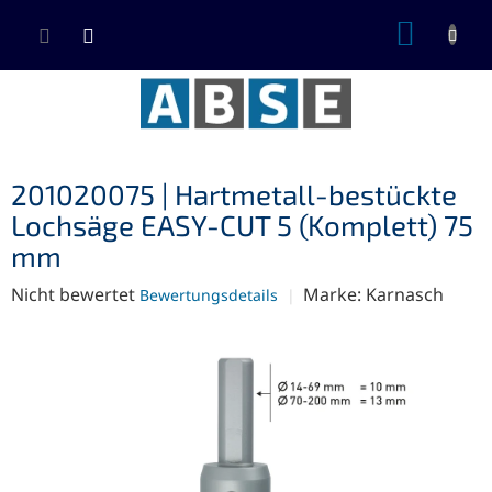
Zum
WARE
Inhalt
springen
201020075 | Hartmetall-bestückte
Lochsäge EASY-CUT 5 (Komplett) 75
mm
Die
Nicht bewertet
Marke:
Karnasch
Bewertungsdetails
durchschnittliche
Produktbewertung
ist
0,0
von
5
Sternen.