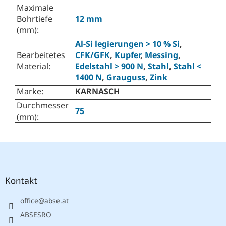
Maximale
Bohrtiefe
12 mm
(mm)
:
Al-Si legierungen > 10 % Si
,
Bearbeitetes
CFK/GFK
,
Kupfer
,
Messing
,
Material
:
Edelstahl > 900 N
,
Stahl
,
Stahl <
1400 N
,
Grauguss
,
Zink
Marke
:
KARNASCH
Durchmesser
75
(mm)
:
F
u
ß
z
Kontakt
e
office
@
abse.at
i
l
ABSESRO
e