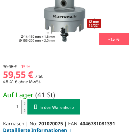
–15 %
70,06 €
–15 %
59,55 €
/ St
48,41 € ohne MwSt.
Verkaufspreis:
Auf Lager
(
41 St
)
In den Warenkorb
Karnasch | No:
201020075
| EAN:
4046781081391
Detaillierte Informationen