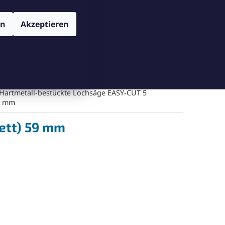
TENSCHUTZBESTIMMUNGEN
VERSAND UND ZAHLUNGSBEDIN
Login
en
Akzeptieren
WARENKORB
Warenkorb leeren
Messgeräte
Schneiden
Bohren
Gegenschneiden
Hartmetall-bestückte Lochsäge EASY-CUT 5
9 mm
ett) 59 mm