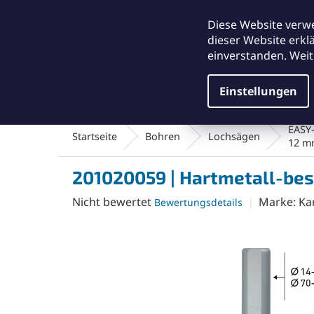
Zum
office@abse.at
Inhalt
Diese Website verw
springen
dieser Website erkl
einverstanden. Weit
Einstellungen
Schleifmittel & Polieren
Reinigungsmateriali
EASY
Startseite
Bohren
Lochsägen
12 m
201020059 | Hartmetall-be
Die
Nicht bewertet
Marke:
Ka
Bewertungsdetails
durchschnittliche
Produktbewertung
ist
0,0
von
5
Sternen.