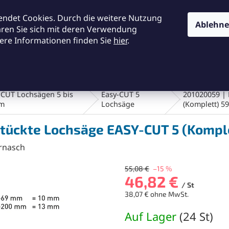
KONTAKTE
ALLGEMEINE GESCHÄFTSBEDINGUNGEN
DA
endet Cookies. Durch die weitere Nutzung
Ablehn
ären Sie sich mit deren Verwendung
ere Informationen finden Sie
hier
.
SUCHEN
en und Bürsten
Werkstatt und Werkzeuge
Fräsen
-CUT Lochsägen 5 bis
Easy-CUT 5
201020059 | 
m
Lochsäge
(Komplett) 5
stückte Lochsäge EASY-CUT 5 (Kompl
rnasch
55,08 €
–15 %
46,82 €
/ St
38,07 € ohne MwSt.
Verkaufspreis:
Auf Lager
(
24 St
)