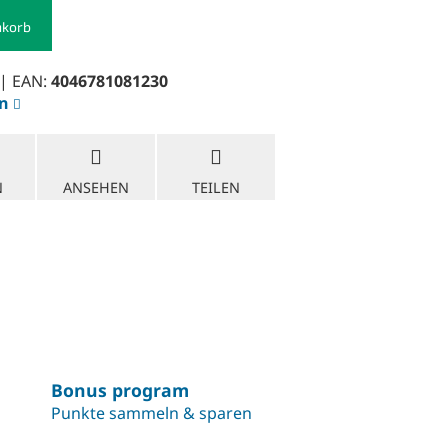
nkorb
| EAN:
4046781081230
en
N
ANSEHEN
TEILEN
Bonus program
Punkte sammeln & sparen