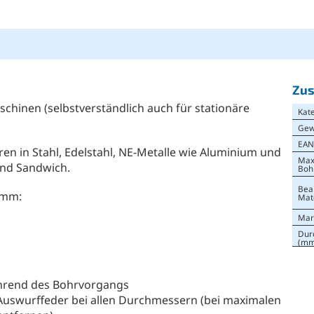
Zus
schinen (selbstverständlich auch für stationäre
Kat
Gew
EA
n in Stahl, Edelstahl, NE-Metalle wie Aluminium und
Max
und Sandwich.
Boh
Bea
 mm:
Mat
Mar
Dur
(mm
ährend des Bohrvorgangs
Auswurffeder bei allen Durchmessern (bei maximalen