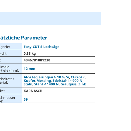
ätzliche Parameter
egorie
:
Easy-CUT 5 Lochsäge
icht
:
0.33 kg
N
:
4046781081230
imale
12 mm
rtiefe (mm)
:
Al-Si legierungen > 10 % Si
,
CFK/GFK
,
rbeitetes
Kupfer
,
Messing
,
Edelstahl > 900 N
,
erial
:
Stahl
,
Stahl < 1400 N
,
Grauguss
,
Zink
ke
:
KARNASCH
chmesser
59
)
: