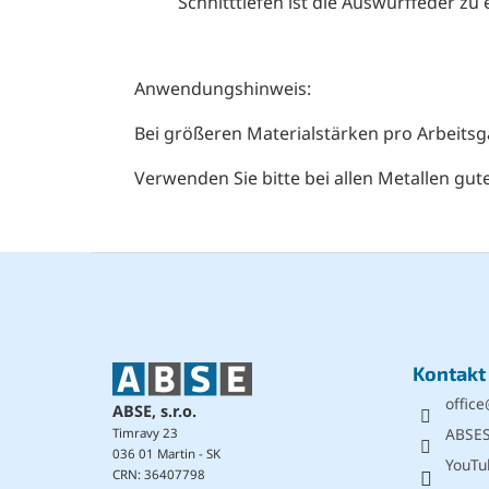
Schnitttiefen ist die Auswurffeder zu
Anwendungshinweis:
Bei größeren Materialstärken pro Arbeits
Verwenden Sie bitte bei allen Metallen gut
F
u
ß
z
e
Kontakt
i
office
l
ABSE, s.r.o.
e
ABSE
Timravy 23
036 01 Martin - SK
YouTu
CRN: 36407798