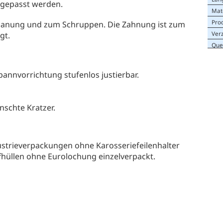
ngepasst werden.
Mat
Pro
panung und zum Schruppen. Die Zahnung ist zum
Ver
gt.
Que
Spannvorrichtung stufenlos justierbar.
nschte Kratzer.
ustrieverpackungen ohne Karosseriefeilenhalter
ffhüllen ohne Eurolochung einzelverpackt.