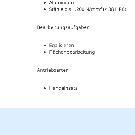
Aluminium
Stähle bis 1.200 N/mm² (< 38 HRC)
Bearbeitungsaufgaben
Egalisieren
Flächenbearbeitung
Antriebsarten
Handeinsatz
F
u
ß
z