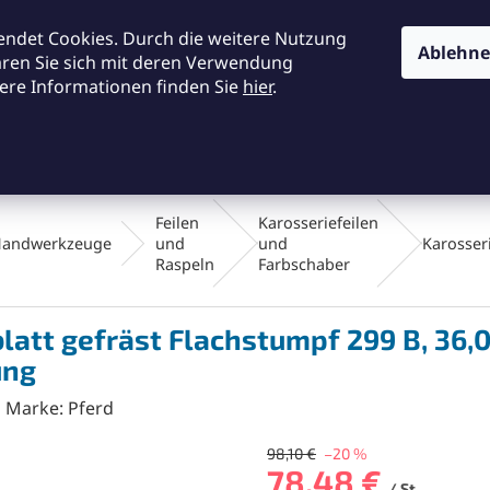
KONTAKTE
ALLGEMEINE GESCHÄFTSBEDINGUNGEN
DA
endet Cookies. Durch die weitere Nutzung
Ablehn
ären Sie sich mit deren Verwendung
ere Informationen finden Sie
hier
.
SUCHEN
en und Bürsten
Werkstatt und Werkzeuge
Fräsen
Feilen
Karosseriefeilen
andwerkzeuge
und
und
Karosseri
Raspeln
Farbschaber
blatt gefräst Flachstumpf 299 B, 36
ung
Marke:
Pferd
98,10 €
–20 %
78,48 €
/ St