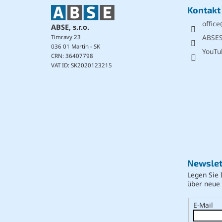
e
Kontakt
i
office
l
ABSE, s.r.o.
e
ABSE
Timravy 23
036 01 Martin - SK
YouTu
CRN: 36407798
VAT ID: SK2020123215
Newslet
Legen Sie 
über neue
E-Mail