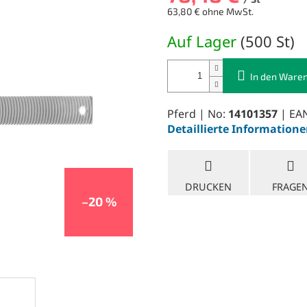
63,80 € ohne MwSt.
Verkaufspreis:
Auf Lager
(
500 St
)
In den Ware
Pferd | No:
14101357
| EA
Detaillierte Information
DRUCKEN
FRAGE
–20 %