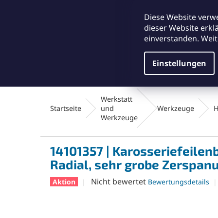
Zum
office@abse.at
Inhalt
Diese Website verw
springen
dieser Website erkl
einverstanden. Weit
Einstellungen
Schleifmittel & Polieren
Reinigungsmateriali
Werkstatt
Startseite
und
Werkzeuge
H
Werkzeuge
14101357 | Karosseriefeilen
Radial, sehr grobe Zerspan
Die
Nicht bewertet
Aktion
Bewertungsdetails
durchschnittliche
Produktbewertung
ist