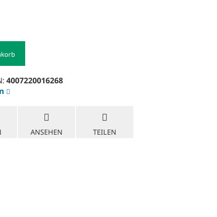
nkorb
N:
4007220016268
en
N
ANSEHEN
TEILEN