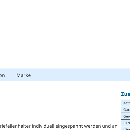
ion
Marke
Zus
Kat
Gar
Gew
EA
riefeilenhalter individuell eingespannt werden und an
Län