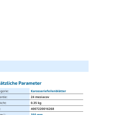
ätzliche Parameter
egorie
:
Karosseriefeilenblätter
antie
:
24 mesiacov
icht
:
0.35 kg
N
:
4007220016268
ge L
:
350 mm