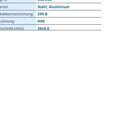
erial
:
Stahl
,
Aluminium
duktkennzeichnung
:
299 B
zahnung
:
H00
rschnitt (mm)
:
36x6,6