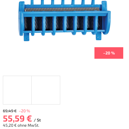
Sternen.
–20 %
69,49 €
–20 %
55,59 €
/ St
45,20 € ohne MwSt.