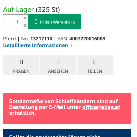
Verkaufspreis:
Auf Lager
(
325 St
)
In den Warenkorb
Pferd | No:
13217110
| EAN:
4007220016008
Detaillierte Informationen
FRAGEN
ANSEHEN
TEILEN
Sondermaße von Schleifbändern sind auf
Bestellung per E-Mail unter
office@abse.at
erhältlich.