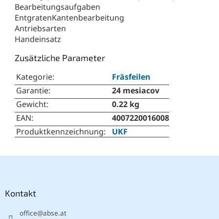
Bearbeitungsaufgaben
EntgratenKantenbearbeitung
Antriebsarten
Handeinsatz
Zusätzliche Parameter
Kategorie
:
Fräsfeilen
Garantie
:
24 mesiacov
Gewicht
:
0.22 kg
EAN
:
4007220016008
Produktkennzeichnung
:
UKF
F
u
ß
z
Kontakt
e
office
@
abse.at
i