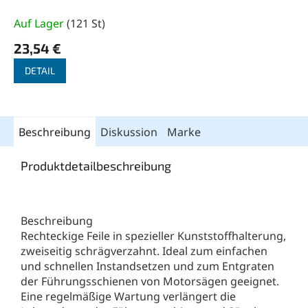
(UKF) Typ KF110
Flachstumpf 110mm
Auf Lager
(
121 St
)
Zahnung 2
23,54 €
DETAIL
Beschreibung
Diskussion
Marke
Produktdetailbeschreibung
Beschreibung
Rechteckige Feile in spezieller Kunststoffhalterung,
zweiseitig schrägverzahnt. Ideal zum einfachen
und schnellen Instandsetzen und zum Entgraten
der Führungsschienen von Motorsägen geeignet.
Eine regelmäßige Wartung verlängert die