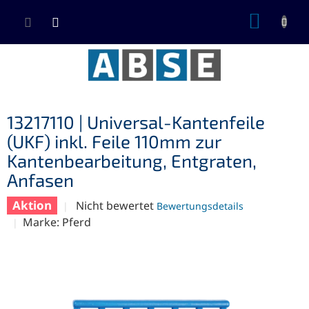
Zum
WARE
Inhalt
springen
13217110 | Universal-Kantenfeile
(UKF) inkl. Feile 110mm zur
Kantenbearbeitung, Entgraten,
Anfasen
Aktion
Die
Nicht bewertet
Bewertungsdetails
durchschnittliche
Marke:
Pferd
Produktbewertung
ist
0,0
von
5