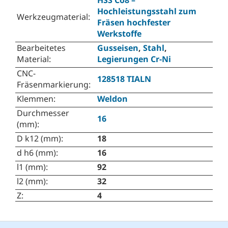
HSS Co8 –
Hochleistungsstahl zum
Werkzeugmaterial
:
Fräsen hochfester
Werkstoffe
Bearbeitetes
Gusseisen
,
Stahl
,
Material
:
Legierungen Cr-Ni
CNC-
128518 TIALN
Fräsenmarkierung
:
Klemmen
:
Weldon
Durchmesser
16
(mm)
:
D k12 (mm)
:
18
d h6 (mm)
:
16
l1 (mm)
:
92
l2 (mm)
:
32
Z
:
4
F