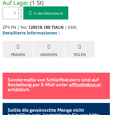
Auf Lager
(
1 St
)
In den Warenkorb
ZPS-FN | No:
128518.180 TIALN
| EAN:
Detaillierte Informationen
FRAGEN
ANSEHEN
TEILEN
Sondermaße von Schleifbändern sind auf
Bestellung per E-Mail unter
office@abse.at
erhältlich.
Sollte die gewünschte Menge nicht
bestellbar sein, kontaktieren Sie uns bitte