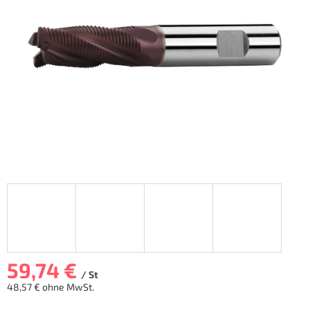
5
Sternen.
59,74 €
/ St
48,57 € ohne MwSt.
Verkaufspreis: