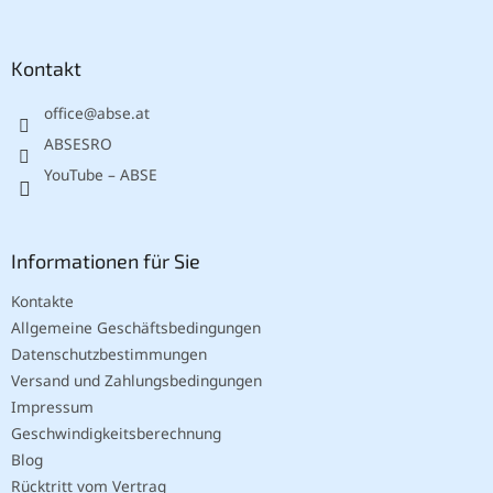
u
ß
z
Kontakt
e
office
@
abse.at
i
l
ABSESRO
e
YouTube – ABSE
Informationen für Sie
Kontakte
Allgemeine Geschäftsbedingungen
Datenschutzbestimmungen
Versand und Zahlungsbedingungen
Impressum
Geschwindigkeitsberechnung
Blog
Rücktritt vom Vertrag