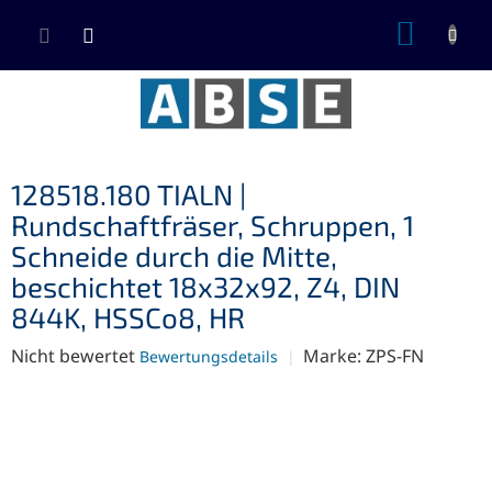
Zum
WARE
Inhalt
springen
128518.180 TIALN |
Rundschaftfräser, Schruppen, 1
Schneide durch die Mitte,
beschichtet 18x32x92, Z4, DIN
844K, HSSCo8, HR
Die
Nicht bewertet
Marke:
ZPS-FN
Bewertungsdetails
durchschnittliche
Produktbewertung
ist
0,0
von