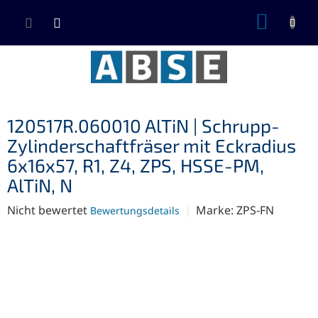
Zum
WARE
Inhalt
springen
120517R.060010 AlTiN | Schrupp-
Zylinderschaftfräser mit Eckradius
6x16x57, R1, Z4, ZPS, HSSE-PM,
AlTiN, N
Die
Nicht bewertet
Marke:
ZPS-FN
Bewertungsdetails
durchschnittliche
Produktbewertung
ist
0,0
von
5