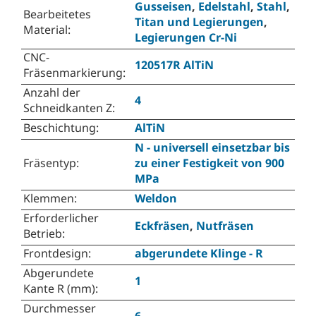
Gusseisen
,
Edelstahl
,
Stahl
,
Bearbeitetes
Titan und Legierungen
,
Material
:
Legierungen Cr-Ni
CNC-
120517R AlTiN
Fräsenmarkierung
:
Anzahl der
4
Schneidkanten Z
:
Beschichtung
:
AlTiN
N - universell einsetzbar bis
Fräsentyp
:
zu einer Festigkeit von 900
MPa
Klemmen
:
Weldon
Erforderlicher
Eckfräsen
,
Nutfräsen
Betrieb
:
Frontdesign
:
abgerundete Klinge - R
Abgerundete
1
Kante R (mm)
:
Durchmesser