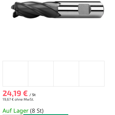
Sternen.
24,19 €
/ St
19,67 € ohne MwSt.
Verkaufspreis:
Auf Lager
(
8 St
)