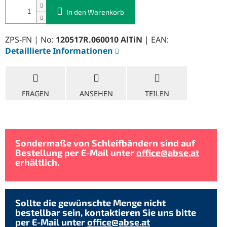
In den Warenkorb
ZPS-FN | No:
120517R.060010 AlTiN
| EAN:
Detaillierte Informationen
FRAGEN
ANSEHEN
TEILEN
Sondermaße von Schleifbändern sind auf
Bestellung per E-Mail unter
office@abse.at
erhältlich.
Sollte die gewünschte Menge nicht
bestellbar sein, kontaktieren Sie uns bitte
per E-Mail unter
office@abse.at