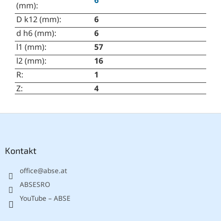
6
(mm)
:
D k12 (mm)
:
6
d h6 (mm)
:
6
l1 (mm)
:
57
l2 (mm)
:
16
R
:
1
Z
:
4
F
u
ß
z
Kontakt
e
office
@
abse.at
i
l
ABSESRO
e
YouTube – ABSE