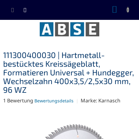
Zum
WARE
Inhalt
springen
111300400030 | Hartmetall-
bestücktes Kreissägeblatt,
Formatieren Universal + Hundegger,
Wechselzahn 400x3,5/2,5x30 mm,
96 WZ
Die
1 Bewertung
Marke:
Karnasch
Bewertungsdetails
durchschnittliche
Produktbewertung
ist
5,0
von