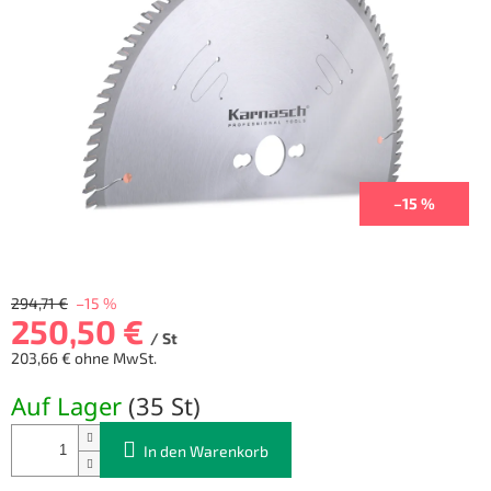
5
Sternen.
–15 %
294,71 €
–15 %
250,50 €
/ St
203,66 € ohne MwSt.
Verkaufspreis:
Auf Lager
(
35 St
)
In den Warenkorb