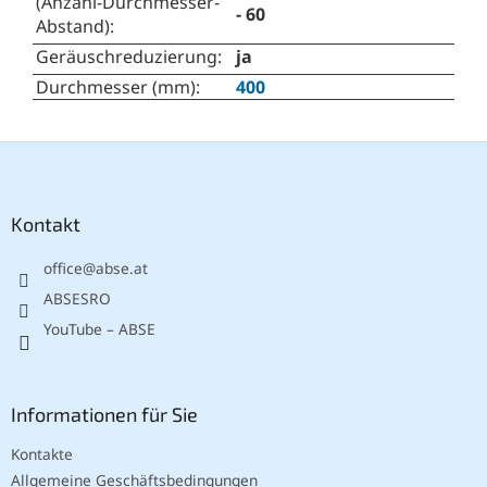
(Anzahl-Durchmesser-
- 60
Abstand)
:
Geräuschreduzierung
:
ja
Durchmesser (mm)
:
400
F
u
ß
z
Kontakt
e
office
@
abse.at
i
l
ABSESRO
e
YouTube – ABSE
Informationen für Sie
Kontakte
Allgemeine Geschäftsbedingungen