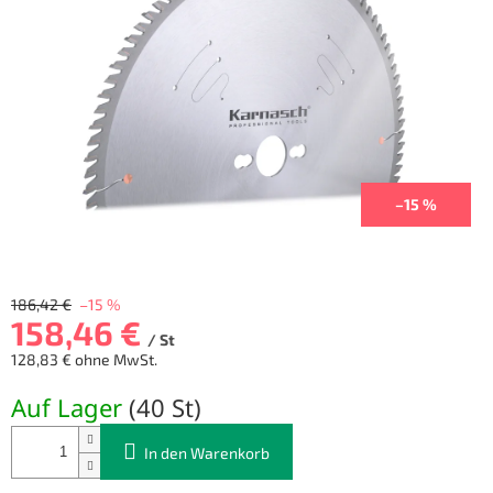
5
Sternen.
–15 %
186,42 €
–15 %
158,46 €
/ St
128,83 € ohne MwSt.
Verkaufspreis:
Auf Lager
(
40 St
)
In den Warenkorb