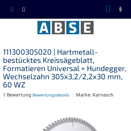
Zum
WARE
Inhalt
springen
111300305020 | Hartmetall-
bestücktes Kreissägeblatt,
Formatieren Universal + Hundegger,
Wechselzahn 305x3,2/2,2x30 mm,
60 WZ
Die
1 Bewertung
Marke:
Karnasch
Bewertungsdetails
durchschnittliche
Produktbewertung
ist
5,0
von