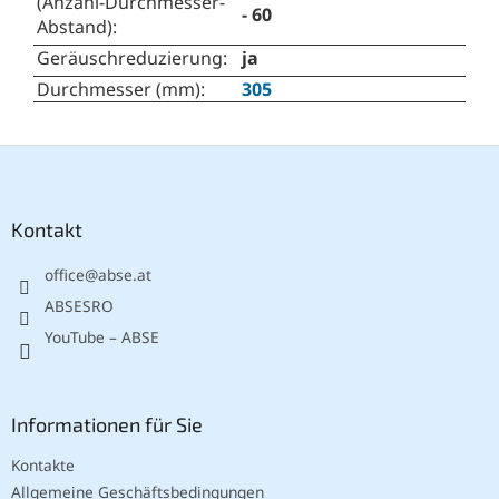
(Anzahl-Durchmesser-
- 60
Abstand)
:
Geräuschreduzierung
:
ja
Durchmesser (mm)
:
305
F
u
ß
z
Kontakt
e
office
@
abse.at
i
l
ABSESRO
e
YouTube – ABSE
Informationen für Sie
Kontakte
Allgemeine Geschäftsbedingungen