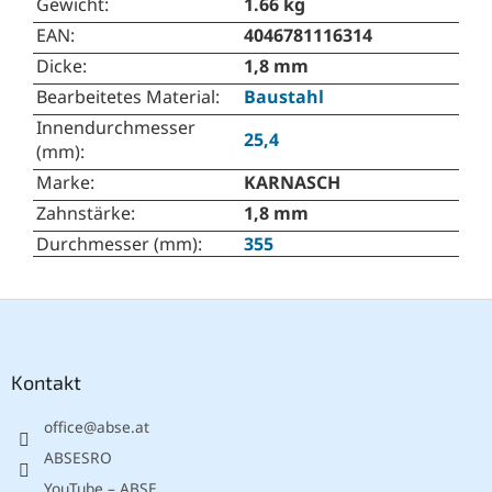
Gewicht
:
1.66 kg
EAN
:
4046781116314
Dicke
:
1,8 mm
Bearbeitetes Material
:
Baustahl
Innendurchmesser
25,4
(mm)
:
Marke
:
KARNASCH
Zahnstärke
:
1,8 mm
Durchmesser (mm)
:
355
F
u
ß
z
Kontakt
e
office
@
abse.at
i
l
ABSESRO
e
YouTube – ABSE