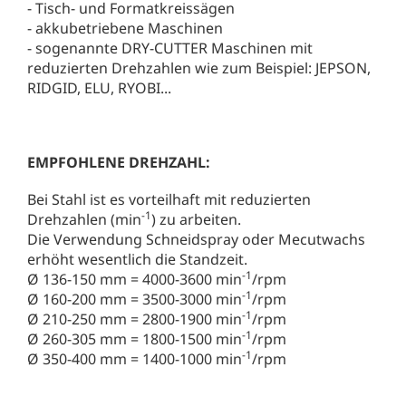
- Tisch- und Formatkreissägen
- akkubetriebene Maschinen
- sogenannte DRY-CUTTER Maschinen mit
reduzierten Drehzahlen wie zum Beispiel: JEPSON,
RIDGID, ELU, RYOBI...
EMPFOHLENE DREHZAHL:
Bei Stahl ist es vorteilhaft mit reduzierten
-1
Drehzahlen (min
) zu arbeiten.
Die Verwendung Schneidspray oder Mecutwachs
erhöht wesentlich die Standzeit.
-1
Ø 136-150 mm = 4000-3600 min
/rpm
-1
Ø 160-200 mm = 3500-3000 min
/rpm
-1
Ø 210-250 mm = 2800-1900 min
/rpm
-1
Ø 260-305 mm = 1800-1500 min
/rpm
-1
Ø 350-400 mm = 1400-1000 min
/rpm