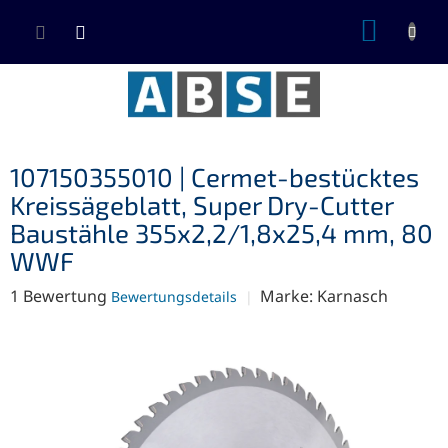
Zum
WARE
Inhalt
springen
107150355010 | Cermet-bestücktes
Kreissägeblatt, Super Dry-Cutter
Baustähle 355x2,2/1,8x25,4 mm, 80
WWF
Die
1 Bewertung
Marke:
Karnasch
Bewertungsdetails
durchschnittliche
Produktbewertung
ist
5,0
von
5