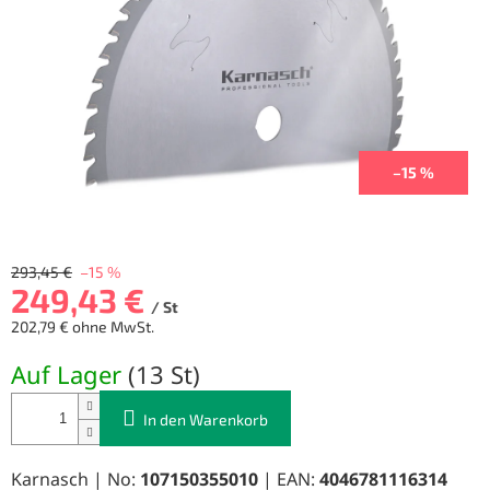
Sternen.
–15 %
293,45 €
–15 %
249,43 €
/ St
202,79 € ohne MwSt.
Verkaufspreis:
Auf Lager
(
13 St
)
In den Warenkorb
Karnasch | No:
107150355010
| EAN:
4046781116314