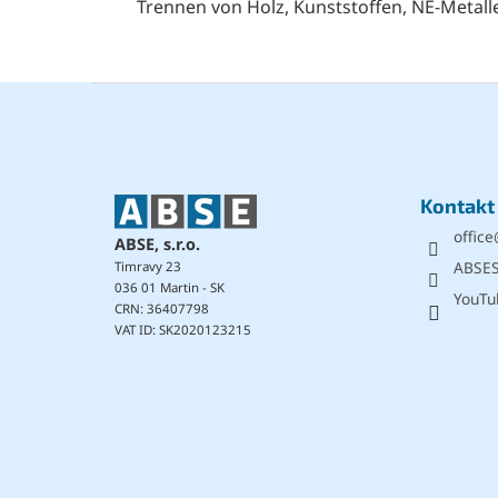
Trennen von Holz, Kunststoffen, NE-Metalle
F
u
ß
z
e
Kontakt
i
office
l
ABSE, s.r.o.
e
ABSE
Timravy 23
036 01 Martin - SK
YouTu
CRN: 36407798
VAT ID: SK2020123215