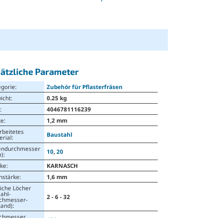
ätzliche Parameter
egorie
:
Zubehör für Pflasterfräsen
icht
:
0.25 kg
N
:
4046781116239
ke
:
1,2 mm
rbeitetes
Baustahl
erial
:
endurchmesser
10
,
20
)
:
ke
:
KARNASCH
nstärke
:
1,6 mm
liche Löcher
ahl-
2 - 6 - 32
chmesser-
tand)
:
chmesser