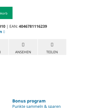
nkorb
010
| EAN:
4046781116239
en
N
ANSEHEN
TEILEN
Bonus program
Punkte sammeln & sparen