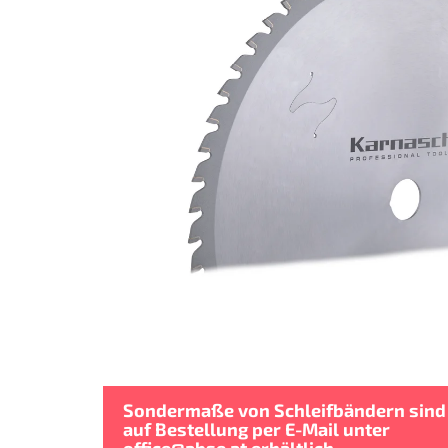
Sternen.
Sondermaße von Schleifbändern sind
auf Bestellung per E-Mail unter
office@abse.at
erhältlich.