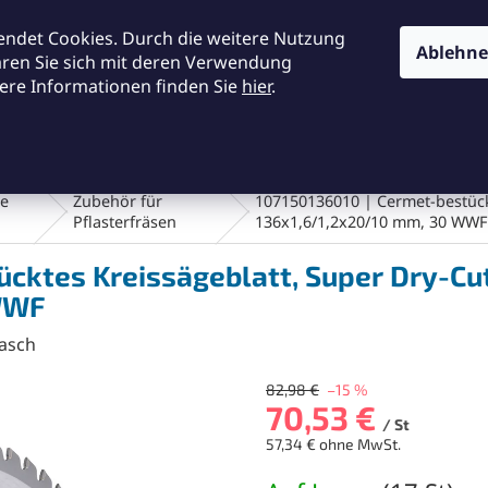
KONTAKTE
ALLGEMEINE GESCHÄFTSBEDINGUNGEN
DA
endet Cookies. Durch die weitere Nutzung
Ablehn
ären Sie sich mit deren Verwendung
ere Informationen finden Sie
hier
.
SUCHEN
en und Bürsten
Werkstatt und Werkzeuge
Fräsen
te
Zubehör für
107150136010 | Cermet-bestückt
Pflasterfräsen
136x1,6/1,2x20/10 mm, 30 WWF
ücktes Kreissägeblatt, Super Dry-Cu
WWF
asch
82,98 €
–15 %
70,53 €
/ St
57,34 € ohne MwSt.
Verkaufspreis: