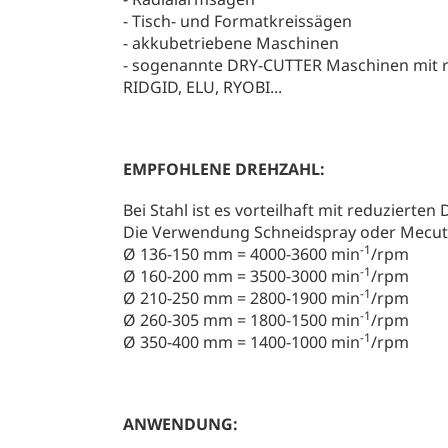
- Tisch- und Formatkreissägen
- akkubetriebene Maschinen
- sogenannte DRY-CUTTER Maschinen mit re
RIDGID, ELU, RYOBI...
EMPFOHLENE DREHZAHL:
Bei Stahl ist es vorteilhaft mit reduzierten
Die Verwendung Schneidspray oder Mecutw
-1
Ø 136-150 mm = 4000-3600 min
/rpm
-1
Ø 160-200 mm = 3500-3000 min
/rpm
-1
Ø 210-250 mm = 2800-1900 min
/rpm
-1
Ø 260-305 mm = 1800-1500 min
/rpm
-1
Ø 350-400 mm = 1400-1000 min
/rpm
ANWENDUNG: