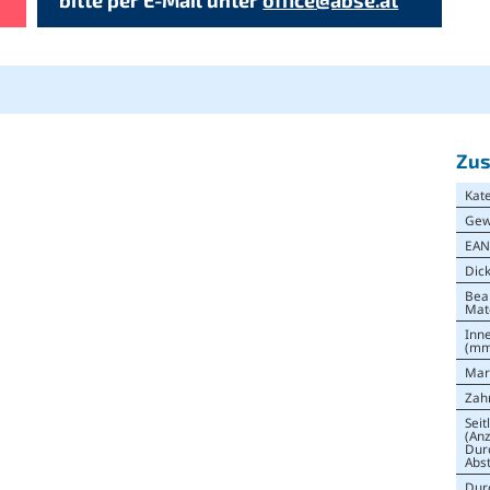
Zus
Kat
Gew
EA
Dic
Bea
Mat
Inn
(mm
Mar
Zah
Seit
(Anz
Dur
Abs
Dur