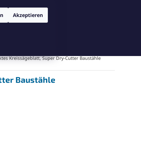
TENSCHUTZBESTIMMUNGEN
VERSAND UND ZAHLUNGSBEDIN
Login
en
Akzeptieren
WARENKORB
Warenkorb leeren
Messgeräte
Schneiden
Bohren
Gegenschneiden
es Kreissägeblatt, Super Dry-Cutter Baustähle
tter Baustähle