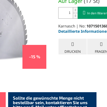
Auf Lager
(
17 St
)
In den Ware
Karnasch | No:
107150136
Detaillierte Information
DRUCKEN
FRAGE
–15 %
Sollte die gewünschte Menge nicht
bestellbar sein, kontaktieren Sie uns
bitte per E-Mail unter
office@abse.at