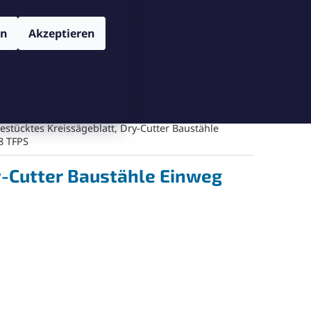
TENSCHUTZBESTIMMUNGEN
VERSAND UND ZAHLUNGSBEDIN
Login
en
Akzeptieren
WARENKORB
Warenkorb leeren
Messgeräte
Schneiden
Bohren
Gegenschneiden
estücktes Kreissägeblatt, Dry-Cutter Baustähle
8 TFPS
y-Cutter Baustähle Einweg