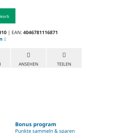
nkorb
010
| EAN:
4046781116871
en
N
ANSEHEN
TEILEN
Bonus program
Punkte sammeln & sparen