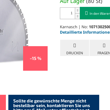
Auf Lager
(
80 St
)
In den Ware
Karnasch | No:
107130250
Detaillierte Information
DRUCKEN
FRAGE
–15 %
Sollte die gewünschte Menge nicht
bestellbar sein, kontaktieren Sie uns
bitte per E-Mail unter
office@abse.at