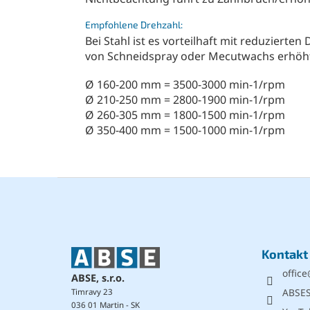
Empfohlene Drehzahl:
Bei Stahl ist es vorteilhaft mit reduziert
von Schneidspray oder Mecutwachs erhöht 
Ø 160-200 mm = 3500-3000 min-1/rpm
Ø 210-250 mm = 2800-1900 min-1/rpm
Ø 260-305 mm = 1800-1500 min-1/rpm
Ø 350-400 mm = 1500-1000 min-1/rpm
F
u
ß
z
e
Kontakt
i
office
l
ABSE, s.r.o.
e
ABSE
Timravy 23
036 01 Martin - SK