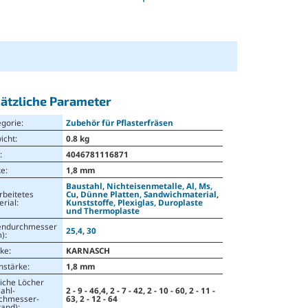
ätzliche Parameter
egorie
:
Zubehör für Pflasterfräsen
icht
:
0.8 kg
N
:
4046781116871
ke
:
1,8 mm
Baustahl
,
Nichteisenmetalle, Al, Ms,
rbeitetes
Cu
,
Dünne Platten, Sandwichmaterial
,
erial
:
Kunststoffe, Plexiglas, Duroplaste
und Thermoplaste
endurchmesser
25,4
,
30
)
:
ke
:
KARNASCH
nstärke
:
1,8 mm
liche Löcher
ahl-
2 - 9 - 46,4, 2 - 7 - 42, 2 - 10 - 60, 2 - 11 -
chmesser-
63, 2 - 12 - 64
tand)
: