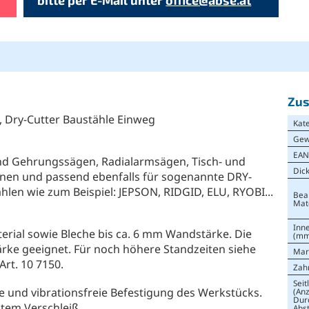
Zus
t, Dry-Cutter Baustähle Einweg
Kat
Gew
EA
nd Gehrungssägen, Radialarmsägen, Tisch- und
Dic
nen und passend ebenfalls für sogenannte DRY-
en wie zum Beispiel: JEPSON, RIDGID, ELU, RYOBI...
Bea
Mat
Inn
erial sowie Bleche bis ca. 6 mm Wandstärke. Die
(mm
rke geeignet. Für noch höhere Standzeiten siehe
Mar
Art. 10 7150.
Zah
Seit
te und vibrationsfreie Befestigung des Werkstücks.
(Anz
Dur
tem Verschleiß.
Abs