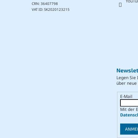
YouTu
CRN: 36407798
VAT ID: SK2020123215
Newslet
Legen Sie 
über neue
E-Mail
Mit der 
Datensc
ANME