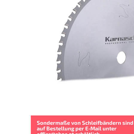
Sternen.
Sondermaße von Schleifbändern sind
auf Bestellung per E-Mail unter
office@abse.at
erhältlich.