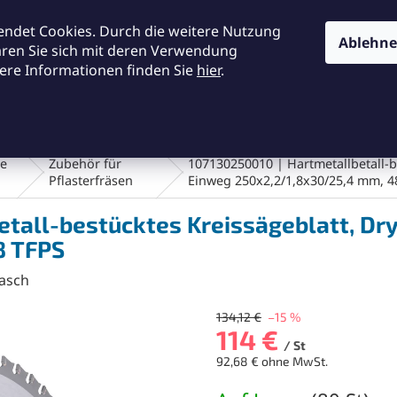
KONTAKTE
ALLGEMEINE GESCHÄFTSBEDINGUNGEN
DA
endet Cookies. Durch die weitere Nutzung
Ablehn
ären Sie sich mit deren Verwendung
ere Informationen finden Sie
hier
.
SUCHEN
en und Bürsten
Werkstatt und Werkzeuge
Fräsen
te
Zubehör für
107130250010 | Hartmetallbetall-b
Pflasterfräsen
Einweg 250x2,2/1,8x30/25,4 mm, 4
etall-bestücktes Kreissägeblatt, Dr
8 TFPS
asch
134,12 €
–15 %
114 €
/ St
92,68 € ohne MwSt.
Verkaufspreis: